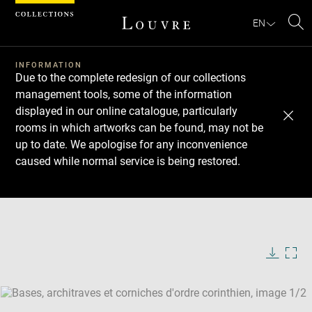
Cookies management panel
EN
Se
INFORMATION
Due to the complete redesign of our collections
management tools, some of the information
displayed in our online catalogue, particularly
rooms in which artworks can be found, may not be
up to date. We apologise for any inconvenience
caused while normal service is being restored.
Download
Next
Previous
Enlarge
image
Enlarge
in
image
new
in
Image
Downlo
Enla
caption:
window
new
image
ima
window
SKIP IMAGE CAROUSEL
in
new