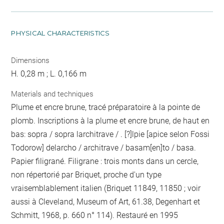
PHYSICAL CHARACTERISTICS
Dimensions
H. 0,28 m ; L. 0,166 m
Materials and techniques
Plume et encre brune, tracé préparatoire à la pointe de
plomb. Inscriptions à la plume et encre brune, de haut en
bas: sopra / sopra larchitrave / . [?]lpie [apice selon Fossi
Todorow] delarcho / architrave / basam[en]to / basa.
Papier filigrané. Filigrane : trois monts dans un cercle,
non répertorié par Briquet, proche d'un type
vraisemblablement italien (Briquet 11849, 11850 ; voir
aussi à Cleveland, Museum of Art, 61.38, Degenhart et
Schmitt, 1968, p. 660 n° 114). Restauré en 1995