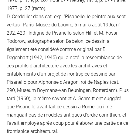
1976, p. 179, p. 207 note 27 - Hersey, 1973, p. 27 - Pane,
1977, p. 27 (recto).
D. Cordellier dans cat. exp. 'Pisanello, le peintre aux sept
vertus', Paris, Musée du Louvre, 6 mai-5 août 1996, n°
292, 420 : Indigne de Pisanello selon Hill et M. Fossi
Todorow, autographe selon Babelon, ce dessin a
également été considéré comme original par B.
Degenhart (1942, 1945) qui a noté la ressemblance de
ces profils d'architecture avec les architraves et
entablements d'un projet de frontispice dessiné par
Pisanello pour Alphonse d'Aragon, roi de Naples (cat.
290, Museum Boymans-van Beuningen, Rotterdam). Plus
tard (1960), le même savant et A. Schmitt ont suggéré
que Pisanello avait fait ce dessin à Rome, où il ne
manquait pas de modèles antiques d'ordre corinthien, et
l'avait employé après coup pour élaborer une partie de ce
frontispice architectural.