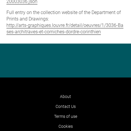
20003036.json
Full entry on the collection website of the Department of
Prints and Drawings:
http://arts-graphiques.louvre.fr/detail/oeuvres/1/3036-Ba
ses-architraves-et-corniches-dordre-corinthien
About
Contact Us
Terms of use
Cookies