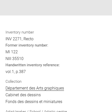
Download
Share
pdf
Inventory number
INV 2271, Recto
Former inventory number:
MI 122
NIII 35510
Handwritten inventory reference:
vol.1, p.387
Collection
Département des Arts graphiques
Cabinet des dessins
Fonds des dessins et miniatures
Artist/maker / School / Artistic centre