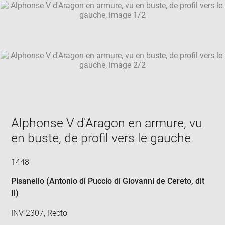
SKIP IMAGE CAROUSEL
in
new
win
Alphonse V d'Aragon en armure, vu
en buste, de profil vers le gauche
1448
Pisanello (Antonio di Puccio di Giovanni de Cereto, dit
Il)
INV 2307, Recto