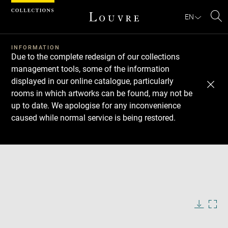
Cookies management panel
EN
Se
INFORMATION
Due to the complete redesign of our collections
management tools, some of the information
displayed in our online catalogue, particularly
rooms in which artworks can be found, may not be
up to date. We apologise for any inconvenience
caused while normal service is being restored.
Download
Next
Previous
Enlarge
image
in
Enlarge
new
image
window
in
Image
Downlo
Enla
caption:
new
image
ima
window