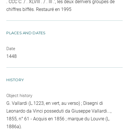
. CCC C. / . XLVIII . / . III .', les deux derniers groupes de
chiffres biffés. Restauré en 1995
PLACES AND DATES
Date
1448
HISTORY
Object history
G. Vallardi (L.1223, en vert, au verso) ; Disegni di
Leonardo da Vinci posseduti da Giuseppe Vallardi...,
1855, n° 61 - Acquis en 1856 ; marque du Louvre (L.
1886a).