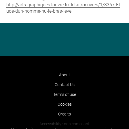
http://arts-graphiques.louvre.fr/detail/oeuvres/1/3367-Et
ude-dun-homme-nu-le-bras-leve
About
Contact Us
Terms of use
Cookies
Credits
Accessibility : non compliant