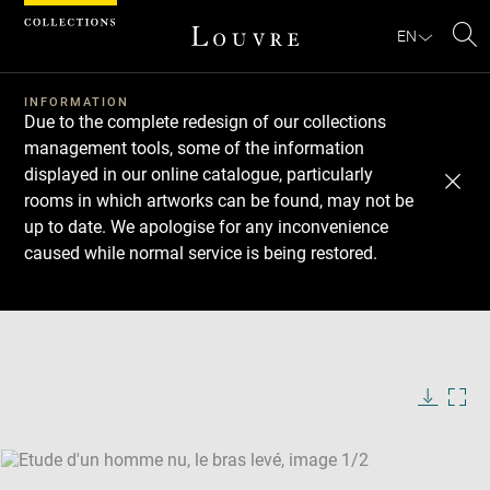
Cookies management panel
EN
Se
INFORMATION
Due to the complete redesign of our collections
management tools, some of the information
displayed in our online catalogue, particularly
rooms in which artworks can be found, may not be
up to date. We apologise for any inconvenience
caused while normal service is being restored.
Download
Next
Previous
Enlarge
image
Enlarge
in
image
new
in
Image
Downlo
Enla
caption:
window
new
image
ima
window
SKIP IMAGE CAROUSEL
in
new