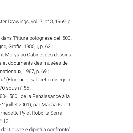
r Drawings, vol. 7, n° 3, 1969, p.
 dans 'Pittura bolognese del '500',
e, Grafis, 1986, I, p. 62 ;
aint-Morys au Cabinet des dessins
tes et documents des musées de
ationaux, 1987, p. 69 ;
a' (Florence, Gabinetto disegni e
70 sous n° 85 ;
480-1580 : de la Renaissance à la
 juillet 2001), par Marzia Faietti
ernadette Py et Roberta Serra,
 12 ;
dal Louvre e dipinti a confronto'