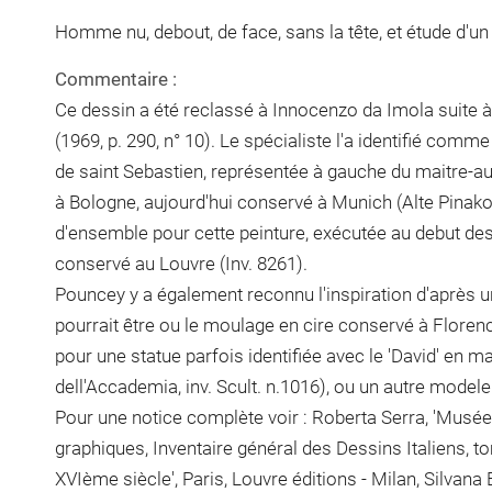
Homme nu, debout, de face, sans la tête, et étude d'un
Commentaire :
Ce dessin a été reclassé à Innocenzo da Imola suite à l
(1969, p. 290, n° 10). Le spécialiste l'a identifié comm
de saint Sebastien, représentée à gauche du maitre-aut
à Bologne, aujourd'hui conservé à Munich (Alte Pinakot
d'ensemble pour cette peinture, exécutée au debut de
conservé au Louvre (Inv. 8261).
Pouncey y a également reconnu l'inspiration d'après 
pourrait être ou le moulage en cire conservé à Florenc
pour une statue parfois identifiée avec le 'David' en ma
dell'Accademia, inv. Scult. n.1016), ou un autre model
Pour une notice complète voir : Roberta Serra, 'Musé
graphiques, Inventaire général des Dessins Italiens, t
XVIème siècle', Paris, Louvre éditions - Milan, Silvana E