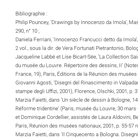
Bibliographie :
Philip Pouncey, 'Drawings by Innocenzo da Imola', Maste
290, n° 10 ;
Daniela Ferriani, 'Innocenzo Francucci detto da Imola',
2 vol., sous la dir. de Vera Fortunati Pietrantonio, Bologn
Jacqueline Labbé et Lise Bicart-Sée, 'La Collection S
du musée du Louvre. Répertoire des dessins, II' (No
France, 19), Paris, Éditions de la Réunion des musées n
Giovanni Agosti, 'Disegni del Rinascimento in Valpadan
stampe degli Uffizi, 2001), Florence, Olschki, 2001, p. 3
Marzia Faietti, dans 'Un siècle de dessin à Bologne, 1
Réforme tridentine' (Paris, musée du Louvre, 30 mars - 2
et Dominique Cordellier, assistés de Laura Aldovini, B
Paris, Réunion des musées nationaux, 2001, p. 55-57 n°
Marzia Faietti, dans 'Il Cinquecento a Bologna. Disegni 