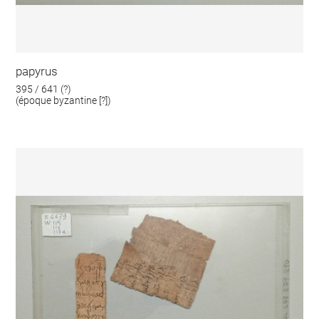
papyrus
395 / 641 (?)
(époque byzantine [?])