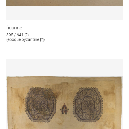
figurine
395 / 641 (?)
(époque byzantine [?])