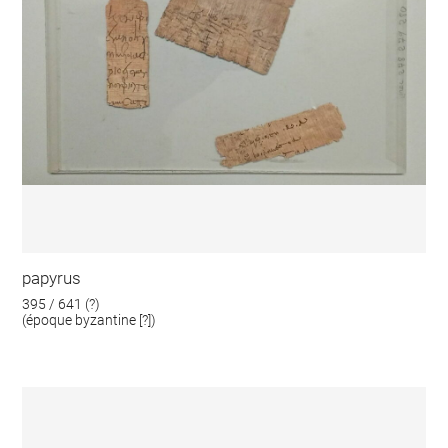
papyrus
395 / 641 (?)
(époque byzantine [?])