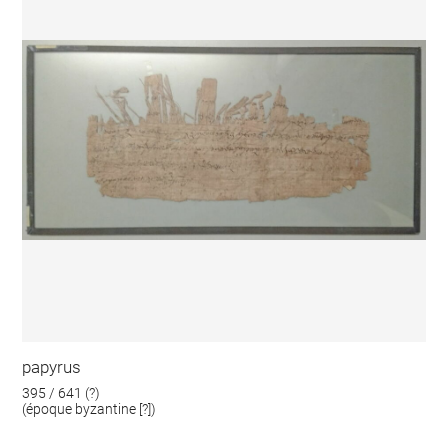
papyrus
395 / 641 (?)
(époque byzantine [?])