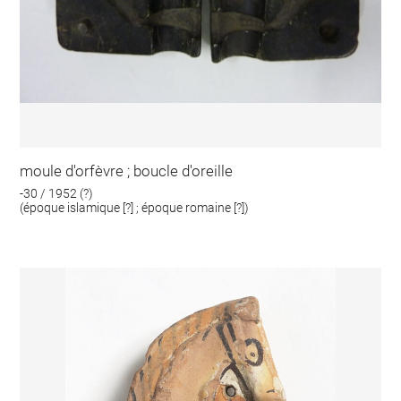
moule d'orfèvre ; boucle d'oreille
-30 / 1952 (?)
(époque islamique [?] ; époque romaine [?])