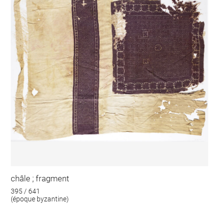
châle ; fragment
395 / 641
(époque byzantine)