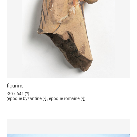
figurine
-30 / 641 (?)
(époque byzantine [?] ; époque romaine [?])