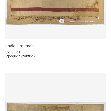
châle ; fragment
395 / 641
(époque byzantine)