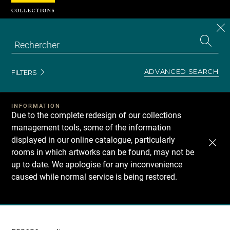
Cookies management panel
CL
Search
the
EN
S
collecti
Z
Se
ADVANCED SEARCH
FILTERS
INFORMATION
Due to the complete redesign of our collections
management tools, some of the information
displayed in our online catalogue, particularly
rooms in which artworks can be found, may not be
up to date. We apologise for any inconvenience
caused while normal service is being restored.
Recherche
dans
les