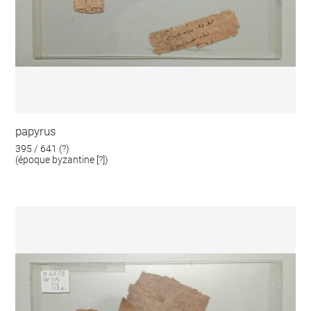
papyrus
395 / 641 (?)
(époque byzantine [?])