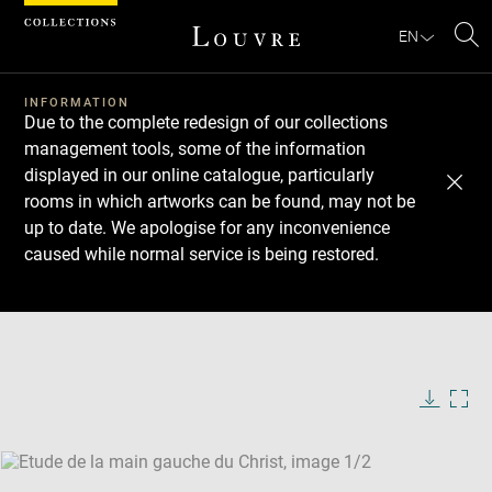
Cookies management panel
EN
Se
INFORMATION
Due to the complete redesign of our collections
management tools, some of the information
displayed in our online catalogue, particularly
rooms in which artworks can be found, may not be
up to date. We apologise for any inconvenience
caused while normal service is being restored.
Download
Next
Previous
Enlarge
image
Enlarge
in
image
new
in
Image
Downlo
Enla
caption:
window
new
image
ima
window
SKIP IMAGE CAROUSEL
in
new