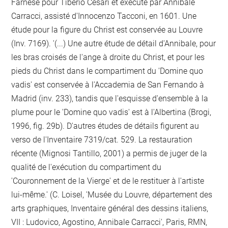
Farnese pour Tiberio Cesari et exécuté par Annibale
Carracci, assisté d'Innocenzo Tacconi, en 1601. Une
étude pour la figure du Christ est conservée au Louvre
(Inv. 7169). '(...) Une autre étude de détail d'Annibale, pour
les bras croisés de l'ange à droite du Christ, et pour les
pieds du Christ dans le compartiment du 'Domine quo
vadis' est conservée à l'Accademia de San Fernando à
Madrid (inv. 233), tandis que l'esquisse d'ensemble à la
plume pour le 'Domine quo vadis' est à l'Albertina (Brogi,
1996, fig. 29b). D'autres études de détails figurent au
verso de l'Inventaire 7319/cat. 529. La restauration
récente (Mignosi Tantillo, 2001) a permis de juger de la
qualité de l'exécution du compartiment du
'Couronnement de la Vierge' et de le restituer à l'artiste
lui-même.' (C. Loisel, 'Musée du Louvre, département des
arts graphiques, Inventaire général des dessins italiens,
VII : Ludovico, Agostino, Annibale Carracci', Paris, RMN,