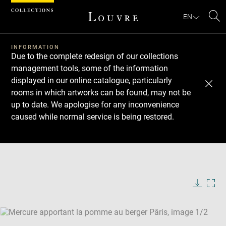
Cookies management panel
EN
Se
INFORMATION
Due to the complete redesign of our collections
management tools, some of the information
displayed in our online catalogue, particularly
rooms in which artworks can be found, may not be
up to date. We apologise for any inconvenience
caused while normal service is being restored.
Download
Next
Previous
Enlarge
image
Enlarge
in
image
new
in
Image
Downlo
Enla
caption:
window
new
image
ima
window
SKIP IMAGE CAROUSEL
in
new