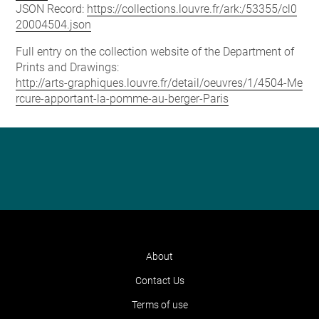
JSON Record:
https://collections.louvre.fr/ark:/53355/cl0
20004504.json
Full entry on the collection website of the Department of
Prints and Drawings:
http://arts-graphiques.louvre.fr/detail/oeuvres/1/4504-Me
rcure-apportant-la-pomme-au-berger-Paris
About
Contact Us
Terms of use