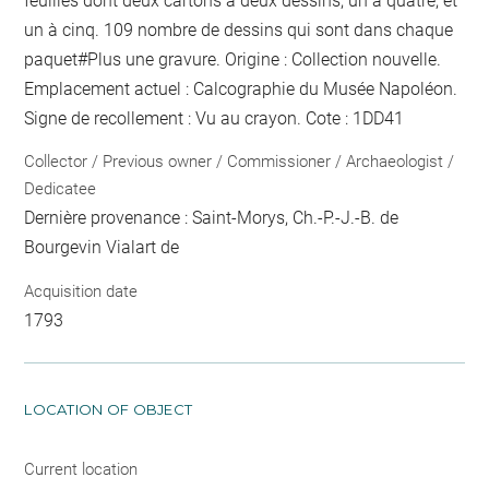
feuilles dont deux cartons à deux dessins, un à quatre, et
un à cinq. 109
nombre de dessins qui sont dans chaque
paquet
#Plus une gravure. Origine : Collection nouvelle.
Emplacement actuel : Calcographie du Musée Napoléon.
Signe de recollement :
Vu
au crayon
. Cote : 1DD41
Collector / Previous owner / Commissioner / Archaeologist /
Dedicatee
Dernière provenance : Saint-Morys, Ch.-P.-J.-B. de
Bourgevin Vialart de
Acquisition date
1793
LOCATION OF OBJECT
Current location