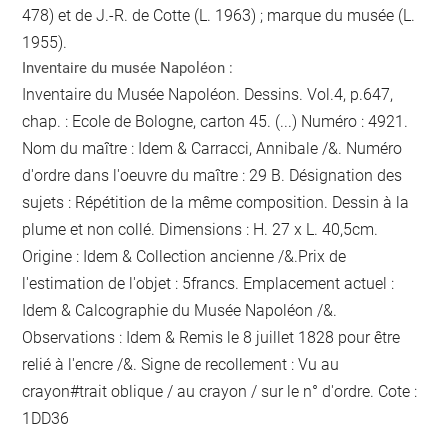
478) et de J.-R. de Cotte (L. 1963) ; marque du musée (L.
1955).
Inventaire du musée Napoléon :
Inventaire du Musée Napoléon. Dessins. Vol.4, p.647,
chap. : Ecole de Bologne, carton 45. (...) Numéro : 4921.
Nom du maître : Idem & Carracci, Annibale /&. Numéro
d'ordre dans l'oeuvre du maître : 29 B. Désignation des
sujets : Répétition de la même composition. Dessin à la
plume et non collé. Dimensions : H. 27 x L. 40,5cm.
Origine : Idem & Collection ancienne /&.Prix de
l'estimation de l'objet : 5francs. Emplacement actuel :
Idem & Calcographie du Musée Napoléon /&.
Observations : Idem &
Remis le 8 juillet 1828 pour être
relié
à l'encre
/&. Signe de recollement :
Vu
au
crayon
#
trait oblique / au crayon / sur le n° d'ordre
. Cote :
1DD36