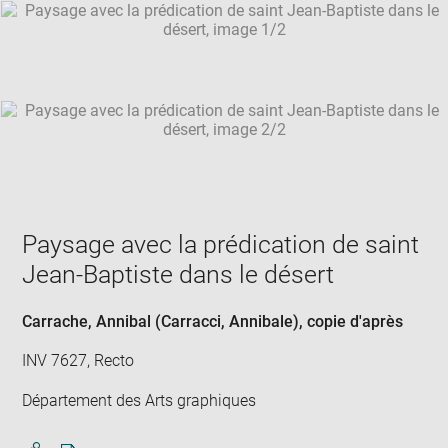
SKIP IMAGE CAROUSEL
in
new
win
Paysage avec la prédication de saint
Jean-Baptiste dans le désert
Carrache, Annibal (Carracci, Annibale)
, copie d'après
INV 7627, Recto
Département des Arts graphiques