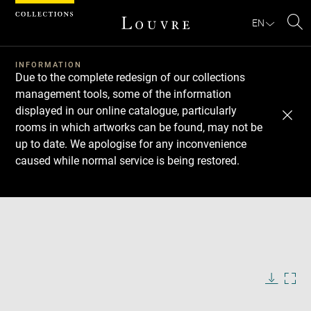
Cookies management panel
EN
Se
INFORMATION
Due to the complete redesign of our collections
management tools, some of the information
displayed in our online catalogue, particularly
rooms in which artworks can be found, may not be
up to date. We apologise for any inconvenience
caused while normal service is being restored.
Download
Next
Previous
Enlarge
image
in
Enlarge
new
image
window
in
Image
Downlo
Enla
caption:
new
image
ima
window