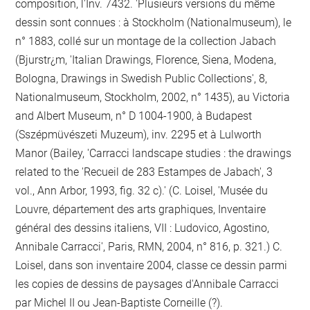
composition, l'Inv. 7432. 'Plusieurs versions du même
dessin sont connues : à Stockholm (Nationalmuseum), le
n° 1883, collé sur un montage de la collection Jabach
(Bjurstr¿m, 'Italian Drawings, Florence, Siena, Modena,
Bologna, Drawings in Swedish Public Collections', 8,
Nationalmuseum, Stockholm, 2002, n° 1435), au Victoria
and Albert Museum, n° D 1004-1900, à Budapest
(Sszépmüvészeti Muzeum), inv. 2295 et à Lulworth
Manor (Bailey, 'Carracci landscape studies : the drawings
related to the 'Recueil de 283 Estampes de Jabach', 3
vol., Ann Arbor, 1993, fig. 32 c).' (C. Loisel, 'Musée du
Louvre, département des arts graphiques, Inventaire
général des dessins italiens, VII : Ludovico, Agostino,
Annibale Carracci', Paris, RMN, 2004, n° 816, p. 321.) C.
Loisel, dans son inventaire 2004, classe ce dessin parmi
les copies de dessins de paysages d'Annibale Carracci
par Michel II ou Jean-Baptiste Corneille (?).