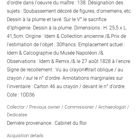
d'ordre dans l'oeuvre du maître : 138. Désignation des
sujets : Soubassement décoré de figures, d'ornemens, etc.
Dessin à la plume et lavé. Sur le V° le sacrifice
d'Iphigenie. Dessin à la plume. Dimensions : H. 25,5 x L.
41,5cm. Origine : Idem & Collection ancienne /&.Prix de
l'estimation de l'objet : 30francs. Emplacement actuel :
Idem & Calcographie du Musée Napoléon /&.
Observations : Idem &
Remis
/&
le 27 août 1828
à l'encre
.
Signe de recollement :
Vu
au crayon
#
trait oblique / au
crayon / sur le n° d'ordre
. Annotations marginales sur
l'inventaire :
Carton 46
au crayon / devant le n° d'ordre
.
Cote : 1DD36
Collector / Previous owner / Commissioner / Archaeologist /
Dedicatee
Dernière provenance : Cabinet du Roi
Acquisition details