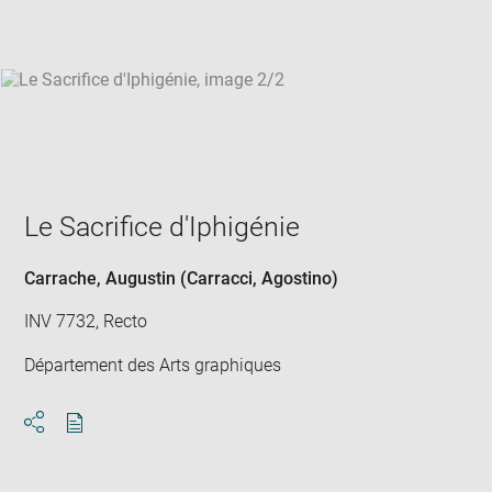
win
Le Sacrifice d'Iphigénie
Carrache, Augustin (Carracci, Agostino)
INV 7732, Recto
Département des Arts graphiques
Download
Share
pdf