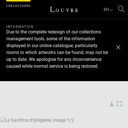
Cookies management panel
EN
Se
INFORMATION
Due to the complete redesign of our collections
management tools, some of the information
displayed in our online catalogue, particularly
rooms in which artworks can be found, may not be
up to date. We apologise for any inconvenience
caused while normal service is being restored.
Download
Next
Previous
Enlarge
image
Enlarge
in
image
new
in
Image
Downlo
Enla
caption:
window
new
image
ima
window
SKIP IMAGE CAROUSEL
in
new