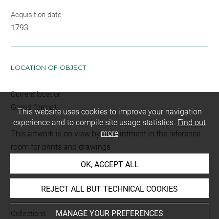
Acquisition date
1793
LOCATION OF OBJECT
Current location
Grand format
This website uses cookies to improve your navigation
experience and to compile site usage statistics.
Find out
more
This artwork is on view by appointment in the reference
room for prints and drawings
OK, ACCEPT ALL
INDEX
REJECT ALL BUT TECHNICAL COOKIES
MANAGE YOUR PREFERENCES
Collections