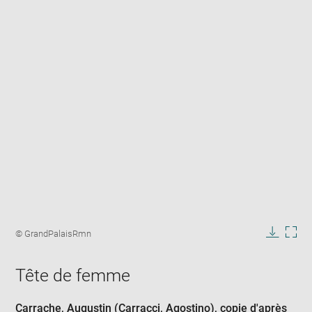
Enlarge
image
Image
© GrandPalaisRmn
in
caption:
Downlo
Enla
new
image
ima
window
Tête de femme
in
new
win
Carrache, Augustin (Carracci, Agostino)
, copie d'après