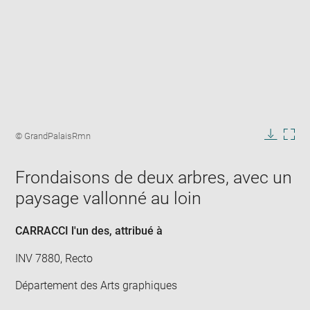
Enlarge
image
Image
© GrandPalaisRmn
in
caption:
Downlo
Enla
new
image
ima
window
Frondaisons de deux arbres, avec un
in
new
paysage vallonné au loin
win
CARRACCI l'un des
, attribué à
INV 7880, Recto
Département des Arts graphiques