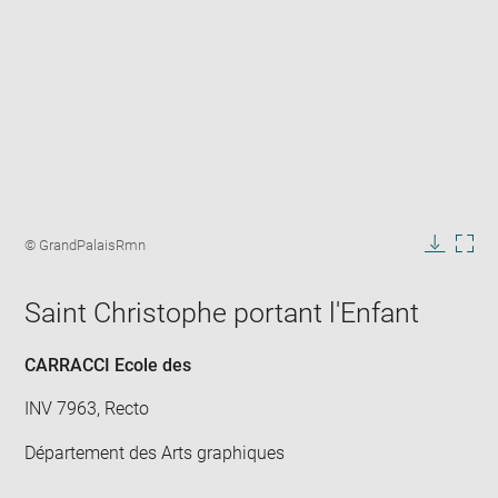
Enlarge
image
Image
© GrandPalaisRmn
in
caption:
Downlo
Enla
new
image
ima
window
Saint Christophe portant l'Enfant
in
new
win
CARRACCI Ecole des
INV 7963, Recto
Département des Arts graphiques