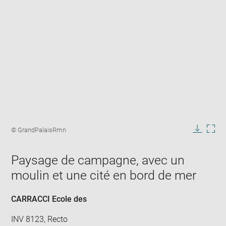
Enlarge
image
Image
© GrandPalaisRmn
in
caption:
Downlo
Enla
new
image
ima
window
Paysage de campagne, avec un
in
new
moulin et une cité en bord de mer
win
CARRACCI Ecole des
INV 8123, Recto