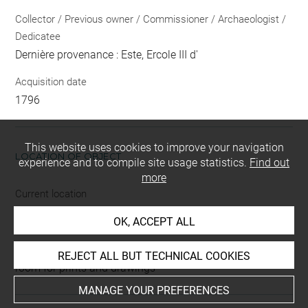
Collector / Previous owner / Commissioner / Archaeologist /
Dedicatee
Dernière provenance : Este, Ercole III d'
Acquisition date
1796
This website uses cookies to improve your navigation
LOCATION OF OBJECT
experience and to compile site usage statistics.
Find out
more
Current location
Petit format
OK, ACCEPT ALL
This artwork is on view by appointment in the reference
REJECT ALL BUT TECHNICAL COOKIES
room for prints and drawings
MANAGE YOUR PREFERENCES