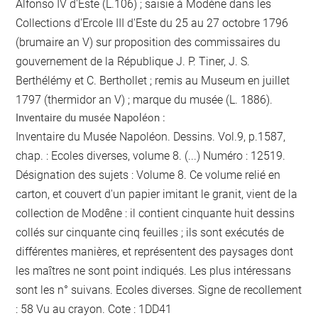
Alfonso IV d'Este (L.106) ; saisie à Modène dans les
Collections d'Ercole III d'Este du 25 au 27 octobre 1796
(brumaire an V) sur proposition des commissaires du
gouvernement de la République J. P. Tiner, J. S.
Berthélémy et C. Berthollet ; remis au Museum en juillet
1797 (thermidor an V) ; marque du musée (L. 1886).
Inventaire du musée Napoléon :
Inventaire du Musée Napoléon. Dessins. Vol.9, p.1587,
chap. : Ecoles diverses, volume 8. (...) Numéro : 12519.
Désignation des sujets : Volume 8. Ce volume relié en
carton, et couvert d'un papier imitant le granit, vient de la
collection de Modêne : il contient cinquante huit dessins
collés sur cinquante cinq feuilles ; ils sont exécutés de
différentes manières, et représentent des paysages dont
les maîtres ne sont point indiqués. Les plus intéressans
sont les n° suivans. Ecoles diverses. Signe de recollement
:
58 Vu
au crayon
. Cote : 1DD41