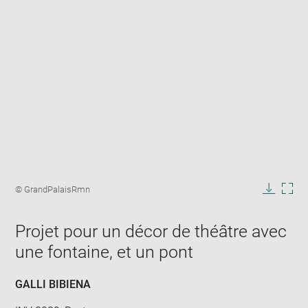
Enlarge
image
Image
© GrandPalaisRmn
in
caption:
Downlo
Enla
new
image
ima
window
Projet pour un décor de théâtre avec
in
new
une fontaine, et un pont
win
GALLI BIBIENA