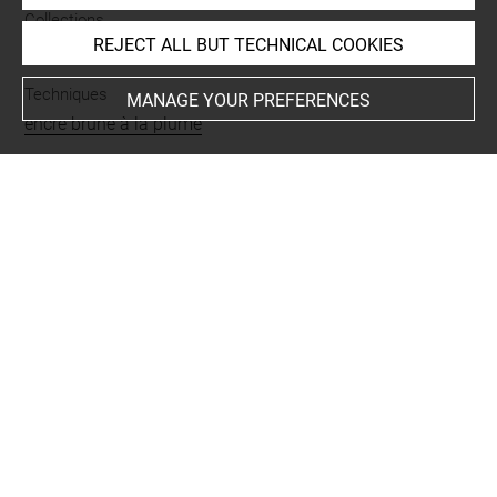
Collections
REJECT ALL BUT TECHNICAL COOKIES
Anonyme (L. 1908-a)
Techniques
MANAGE YOUR PREFERENCES
encre brune à la plume
Last updated on 10.04.2025
The contents of this entry do not necessarily take
account of the latest data.
Permalink:
https://collections.louvre.fr/ark:/53355/cl0200
05259
JSON Record:
https://collections.louvre.fr/ark:/53355/cl0
20005259.json
Full entry on the collection website of the Department of
Prints and Drawings:
http://arts-graphiques.louvre.fr/detail/oeuvres/1/5259-Pr
ojet-pour-un-decor-de-theatre-avec-une-fontaine-et-un-po