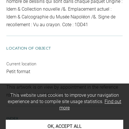
nombre de dessins qui sont dans chaque paquet
Origine :
Idem & Collection nouvelle /&. Emplacement actuel :
Idem & Calcographie du Musée Napoléon /&. Signe de
recollement :
Vu
au crayon
. Cote : 1DD41
LOCATION OF OBJECT
Current location
Petit format
This artwork is on view by appointment in the reference
room for prints and drawings
This website uses cookies to improve your navigation
experience and to compile site usage statistics.
Find out
more
INDEX
OK, ACCEPT ALL