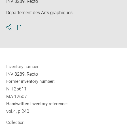
INV 8289, Recto
Département des Arts graphiques
Download
Share
pdf
Inventory number
INV 8289, Recto
Former inventory number:
NIII 25611
MA 12607
Handwritten inventory reference:
vol.4, p.240
Collection