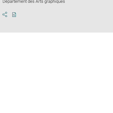
Département des Arts graphiques
Download
Share
pdf