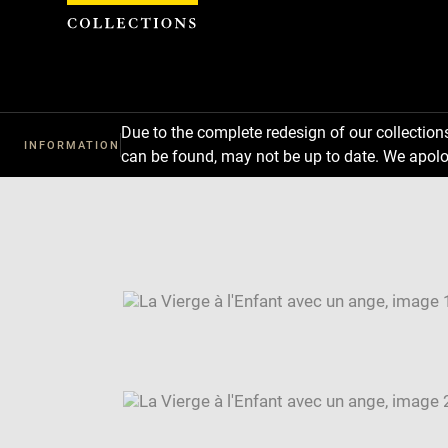
Cookies management panel
Due to the complete redesign of our collectio
INFORMATION
can be found, may not be up to date. We apolo
Download
Next
Previous
Enlarge
image
Enlarge
in
image
Image
new
in
caption:
window
new
SKIP IMAGE CAROUSEL
window