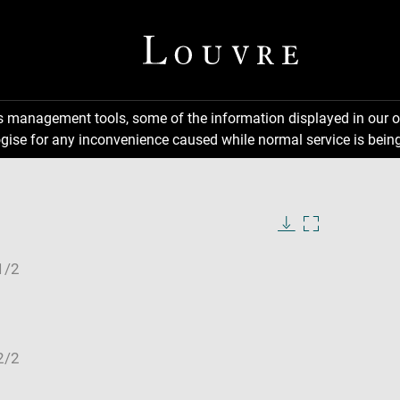
ns management tools, some of the information displayed in our o
gise for any inconvenience caused while normal service is being
Download
Enlarge
image
image
in
new
window