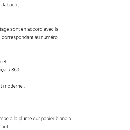
e Jabach ;
tage sont en accord avec la
ach correspondant au numéro
net.
nçais 869
et moderne :
ambe a la plume sur papier blanc a
haut