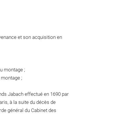
venance et son acquisition en
du montage ;
u montage ;
nds Jabach effectué en 1690 par
is, à la suite du décès de
arde général du Cabinet des