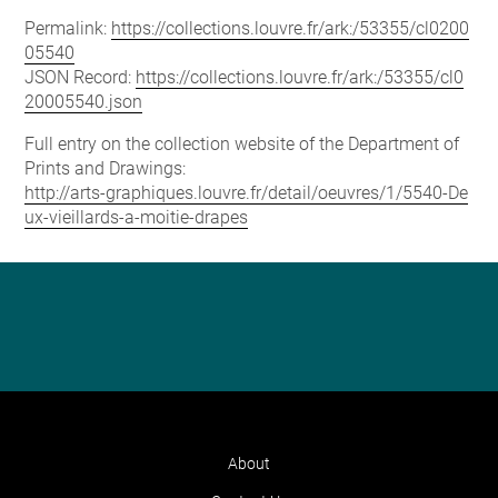
Permalink:
https://collections.louvre.fr/ark:/53355/cl0200
05540
JSON Record:
https://collections.louvre.fr/ark:/53355/cl0
20005540.json
Full entry on the collection website of the Department of
Prints and Drawings:
http://arts-graphiques.louvre.fr/detail/oeuvres/1/5540-De
ux-vieillards-a-moitie-drapes
About