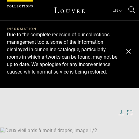
Cookies management panel
EN
Se
INFORMATION
Due to the complete redesign of our collections
management tools, some of the information
displayed in our online catalogue, particularly
rooms in which artworks can be found, may not be
up to date. We apologise for any inconvenience
caused while normal service is being restored.
Download
Next
Previous
Enlarge
image
Enlarge
in
image
new
in
Image
Downlo
Enla
caption:
window
new
image
ima
window
SKIP IMAGE CAROUSEL
in
new