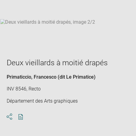
win
Deux vieillards à moitié drapés
Primaticcio, Francesco (dit Le Primatice)
INV 8546, Recto
Département des Arts graphiques
Download
Share
pdf