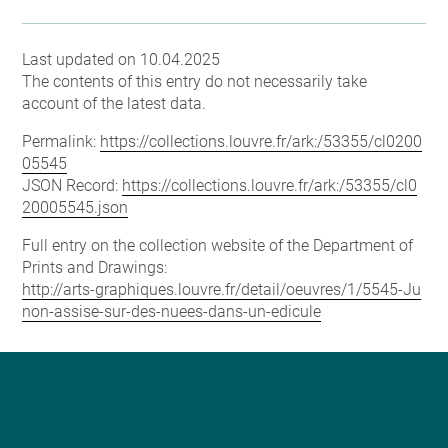
Last updated on 10.04.2025
The contents of this entry do not necessarily take
account of the latest data.
Permalink:
https://collections.louvre.fr/ark:/53355/cl0200
05545
JSON Record:
https://collections.louvre.fr/ark:/53355/cl0
20005545.json
Full entry on the collection website of the Department of
Prints and Drawings:
http://arts-graphiques.louvre.fr/detail/oeuvres/1/5545-Ju
non-assise-sur-des-nuees-dans-un-edicule