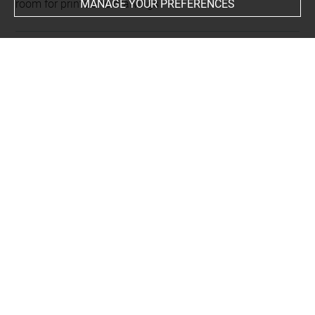
MANAGE YOUR PREFERENCES
room for prints and drawings
INDEX
Collections
Modène, collection des ducs de
-
Este, Ercole III d', duc de
Modène
Places
Parme, Duomo, oeuvre en rapport
People
Berthollet, Claude+
-
Berthélémy, Jean Simon+
-
Tiner,
Jacques Pierre+
Subjects
cariatide
-
Canéphore