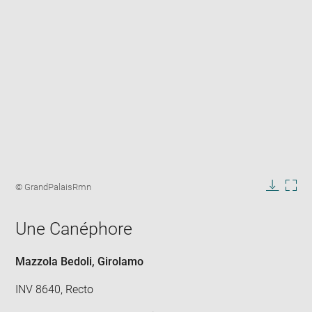
Enlarge
image
Image
© GrandPalaisRmn
in
caption:
Downlo
Enla
new
image
ima
window
Une Canéphore
in
new
win
Mazzola Bedoli, Girolamo
INV 8640, Recto