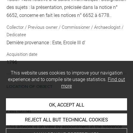
des sujets : la présentation, précisée dans la notice n°
6652, concerne en fait les notices n° 6652 à 6778..
Collector / Previous owner / Commissioner / Archaeologist /
Dedicatee
Dernière provenance : Este, Ercole III d'
Acquisition date
1796
This website uses cookies to improve your navigation
experience and to compile site usage statistics.
Find out
more
LOCATION OF OBJECT
Current location
OK, ACCEPT ALL
Petit format
REJECT ALL BUT TECHNICAL COOKIES
This artwork is on view by appointment in the reference