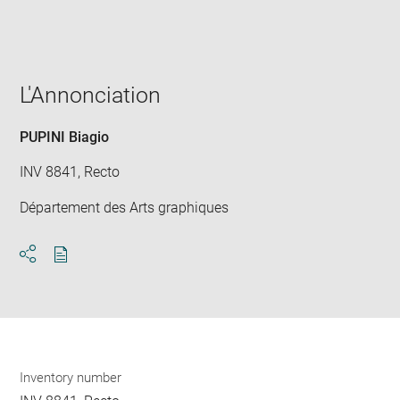
win
L'Annonciation
PUPINI Biagio
INV 8841, Recto
Département des Arts graphiques
Download
Share
pdf
Inventory number