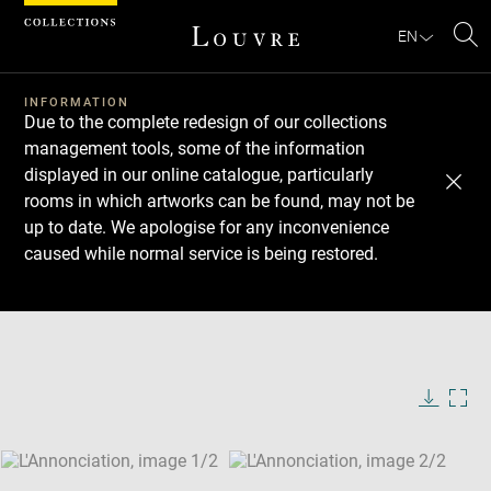
Cookies management panel
EN
Se
INFORMATION
Due to the complete redesign of our collections
management tools, some of the information
displayed in our online catalogue, particularly
rooms in which artworks can be found, may not be
up to date. We apologise for any inconvenience
caused while normal service is being restored.
Download
Next
Previous
Enlarge
image
Enlarge
in
image
new
in
Image
Downlo
Enla
caption:
window
new
image
ima
window
SKIP IMAGE CAROUSEL
in
new