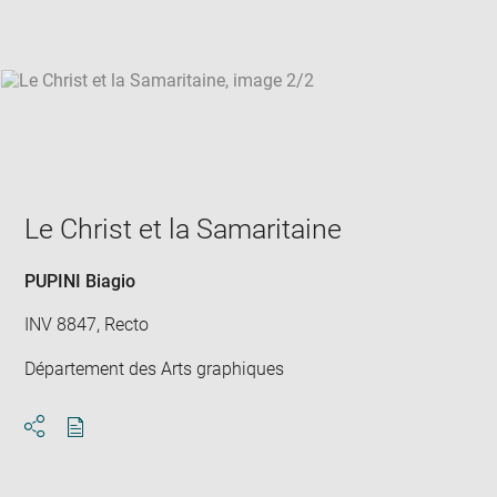
win
Le Christ et la Samaritaine
PUPINI Biagio
INV 8847, Recto
Département des Arts graphiques
Download
Share
pdf