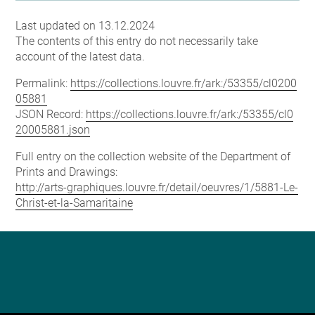
Last updated on 13.12.2024
The contents of this entry do not necessarily take
account of the latest data.
Permalink:
https://collections.louvre.fr/ark:/53355/cl0200
05881
JSON Record:
https://collections.louvre.fr/ark:/53355/cl0
20005881.json
Full entry on the collection website of the Department of
Prints and Drawings:
http://arts-graphiques.louvre.fr/detail/oeuvres/1/5881-Le-
Christ-et-la-Samaritaine