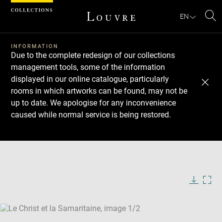
Cookies management panel
EN
Se
INFORMATION
Due to the complete redesign of our collections
management tools, some of the information
displayed in our online catalogue, particularly
rooms in which artworks can be found, may not be
up to date. We apologise for any inconvenience
caused while normal service is being restored.
Download
Next
Previous
Enlarge
image
Enlarge
in
image
new
in
Image
Downlo
Enla
caption:
window
new
image
ima
window
SKIP IMAGE CAROUSEL
in
new