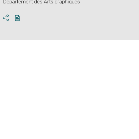
Département des Arts graphiques
Download
Share
pdf