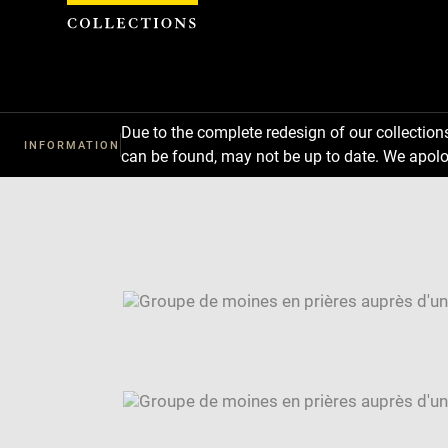
Cookies management panel
Due to the complete redesign of our collectio
INFORMATION
can be found, may not be up to date. We apolo
Download
Next
Previous
Enlarge
image
Enlarge
in
image
Image
new
in
caption:
window
new
SKIP IMAGE CAROUSEL
window