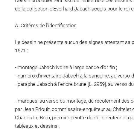
Dessin probablement issu de l'ensemble des dessins d
de la collection d'Everhard Jabach acquis pour le roi 
A. Critères de l'identification
Le dessin ne présente aucun des signes attestant sa 
1671 :
- montage Jabach ivoire à large bande d'or fin ;
- numéro d'inventaire Jabach à la sanguine, au verso 
- paraphe Jabach à l'encre brune [L. 2959], au verso d
- marques, au verso du montage, du récolement des d
par Jean Prioult, commissaire-enquêteur au Châtelet de
Charles Le Brun, premier peintre du roi, directeur et g
tableaux et dessins :