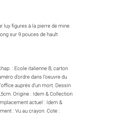
r luy figures à la pierre de mine
long sur 9 pouces de hault
ap. : Ecole italienne B, carton
uméro d'ordre dans l'oeuvre du
l'office auprès d'un mort. Dessin
,5cm. Origine : Idem & Collection
. Emplacement actuel : Idem &
ement :
Vu
au crayon
. Cote :