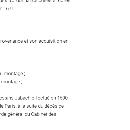
its d'ordonnance collés et dorés
en 1671
provenance et son acquisition en
du montage ;
u montage ;
essins Jabach effectué en 1690
 Paris, à la suite du décès de
arde général du Cabinet des