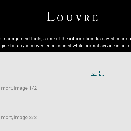
ns management tools, some of the information displayed in our o
gise for any inconvenience caused while normal service is being
Download
Enlarge
image
image
in
new
window