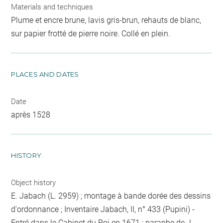
Materials and techniques
Plume et encre brune, lavis gris-brun, rehauts de blanc,
sur papier frotté de pierre noire. Collé en plein.
PLACES AND DATES
Date
après 1528
HISTORY
Object history
E. Jabach (L. 2959) ; montage à bande dorée des dessins
d'ordonnance ; Inventaire Jabach, II, n° 433 (Pupini) -
Entré dans le Cabinet du Roi en 1671 ; paraphe de J.