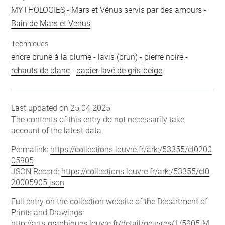
MYTHOLOGIES
-
Mars et Vénus servis par des amours
-
Bain de Mars et Venus
Techniques
encre brune à la plume
-
lavis (brun)
-
pierre noire
-
rehauts de blanc
-
papier lavé de gris-beige
Last updated on 25.04.2025
The contents of this entry do not necessarily take
account of the latest data.
Permalink:
https://collections.louvre.fr/ark:/53355/cl0200
05905
JSON Record:
https://collections.louvre.fr/ark:/53355/cl0
20005905.json
Full entry on the collection website of the Department of
Prints and Drawings:
http://arts-graphiques.louvre.fr/detail/oeuvres/1/5905-M