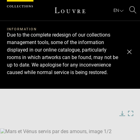
Cookies management panel
EN
Se
INFORMATION
Due to the complete redesign of our collections
management tools, some of the information
displayed in our online catalogue, particularly
rooms in which artworks can be found, may not be
up to date. We apologise for any inconvenience
caused while normal service is being restored.
Download
Next
Previous
Enlarge
image
Enlarge
in
image
new
in
Image
Downlo
Enla
caption:
window
new
image
ima
window
SKIP IMAGE CAROUSEL
in
new