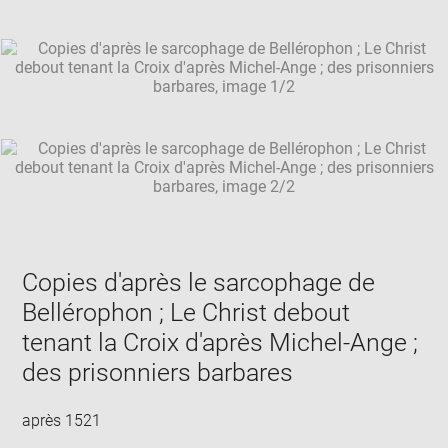
Downlo
Enla
caption:
new
image
ima
window
SKIP IMAGE CAROUSEL
in
new
win
Copies d'après le sarcophage de
Bellérophon ; Le Christ debout
tenant la Croix d'après Michel-Ange ;
des prisonniers barbares
après 1521