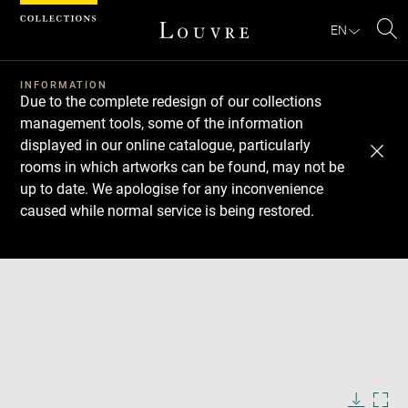
Cookies management panel
EN
Se
INFORMATION
Due to the complete redesign of our collections
management tools, some of the information
displayed in our online catalogue, particularly
rooms in which artworks can be found, may not be
up to date. We apologise for any inconvenience
caused while normal service is being restored.
Download
Next
Previous
Enlarge
image
in
new
Enlarge
window
image
in
Image