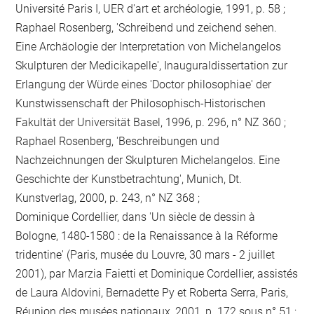
Université Paris I, UER d'art et archéologie, 1991, p. 58 ;
Raphael Rosenberg, 'Schreibend und zeichend sehen.
Eine Archäologie der Interpretation von Michelangelos
Skulpturen der Medicikapelle', Inauguraldissertation zur
Erlangung der Würde eines 'Doctor philosophiae' der
Kunstwissenschaft der Philosophisch-Historischen
Fakultät der Universität Basel, 1996, p. 296, n° NZ 360 ;
Raphael Rosenberg, 'Beschreibungen und
Nachzeichnungen der Skulpturen Michelangelos. Eine
Geschichte der Kunstbetrachtung', Munich, Dt.
Kunstverlag, 2000, p. 243, n° NZ 368 ;
Dominique Cordellier, dans 'Un siècle de dessin à
Bologne, 1480-1580 : de la Renaissance à la Réforme
tridentine' (Paris, musée du Louvre, 30 mars - 2 juillet
2001), par Marzia Faietti et Dominique Cordellier, assistés
de Laura Aldovini, Bernadette Py et Roberta Serra, Paris,
Réunion des musées nationaux, 2001, p. 172 sous n° 51 ;