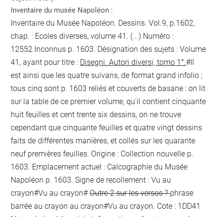
Inventaire du musée Napoléon :
Inventaire du Musée Napoléon. Dessins. Vol.9, p.1602,
chap. : Ecoles diverses, volume 41. (...) Numéro :
12552.Inconnus
p. 1603
. Désignation des sujets : Volume
41, ayant pour titre :
Disegni. Autori diversi, tomo 1°.
#Il
est ainsi que les quatre suivans, de format grand infolio ;
tous cinq sont
p. 1603
reliés et couverts de basane : on lit
sur la table de ce premier volume, qu'il contient cinquante
huit feuilles et cent trente six dessins, on ne trouve
cependant que cinquante feuilles et quatre vingt dessins
faits de différentes manières, et collés sur les quarante
neuf premières feuilles. Origine : Collection nouvelle
p.
1603
. Emplacement actuel : Calcographie du Musée
Napoléon
p. 1603
. Signe de recollement :
Vu
au
crayon
#
Vu
au crayon
#
Outre 2 sur les versos ?
phrase
barrée au crayon
au crayon
#
Vu
au crayon
. Cote : 1DD41