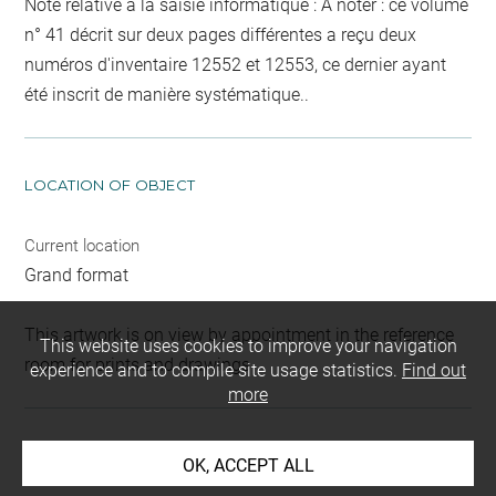
Note relative à la saisie informatique : A noter : ce volume
n° 41 décrit sur deux pages différentes a reçu deux
numéros d'inventaire 12552 et 12553, ce dernier ayant
été inscrit de manière systématique..
LOCATION OF OBJECT
Current location
Grand format
This artwork is on view by appointment in the reference
This website uses cookies to improve your navigation
room for prints and drawings
experience and to compile site usage statistics.
Find out
more
INDEX
OK, ACCEPT ALL