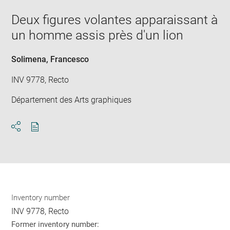
new
image
ima
window
Deux figures volantes apparaissant à
in
new
un homme assis près d'un lion
win
Solimena, Francesco
INV 9778, Recto
Département des Arts graphiques
Download
Share
pdf
Inventory number
INV 9778, Recto
Former inventory number: