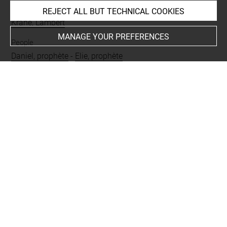
Collections
REJECT ALL BUT TECHNICAL COOKIES
Krahe, Lambert
MANAGE YOUR PREFERENCES
People
Daniel, prophète
-
Elie, prophète
Subjects
ICONOGRAPHIE RELIGIEUSE
Techniques
encre brune à la plume
-
lavis (brun)
-
pierre noire
Last updated on 15.11.2024
The contents of this entry do not necessarily take
account of the latest data.
Permalink:
https://collections.louvre.fr/ark:/53355/cl0200
06904
JSON Record:
https://collections.louvre.fr/ark:/53355/cl0