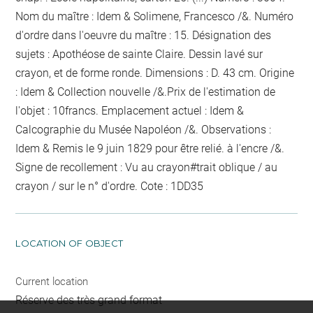
Nom du maître : Idem & Solimene, Francesco /&. Numéro
d'ordre dans l'oeuvre du maître : 15. Désignation des
sujets : Apothéose de sainte Claire. Dessin lavé sur
crayon, et de forme ronde. Dimensions : D. 43 cm. Origine
: Idem & Collection nouvelle /&.Prix de l'estimation de
l'objet : 10francs. Emplacement actuel : Idem &
Calcographie du Musée Napoléon /&. Observations :
Idem &
Remis le 9 juin 1829 pour être relié.
à l'encre
/&.
Signe de recollement :
Vu
au crayon
#
trait oblique / au
crayon / sur le n° d'ordre
. Cote : 1DD35
LOCATION OF OBJECT
Current location
Réserve des très grand format