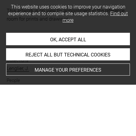
This website uses cookies to improve your navigation
This artwork is on view by appointment in the reference
experience and to compile site usage statistics.
Find out
room for prints and drawings
more
OK, ACCEPT ALL
INDEX
REJECT ALL BUT TECHNICAL COOKIES
Collections
Lenglier, J.
MANAGE YOUR PREFERENCES
People
Claire, sainte
-
François d'Assise, saint
-
Saint-Esprit
-
Jésus-Christ
-
Vierge Marie
Subjects
ICONOGRAPHIE RELIGIEUSE
-
Ravissement de sainte
Claire