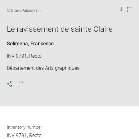
Enlarge
image
Image
© GrandPalaisRmn
in
caption:
Downlo
Enla
new
image
ima
window
Le ravissement de sainte Claire
in
new
win
Solimena, Francesco
INV 9791, Recto
Département des Arts graphiques
Download
Share
pdf
Inventory number
INV 9791, Recto