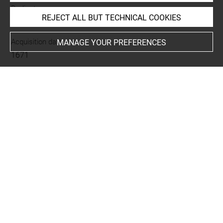
Dedicatee
REJECT ALL BUT TECHNICAL COOKIES
Dernière provenance : Jabach, Everhard
Acquisition date
MANAGE YOUR PREFERENCES
1671
LOCATION OF OBJECT
Current location
Grand format
This artwork is on view by appointment in the reference
room for prints and drawings
INDEX