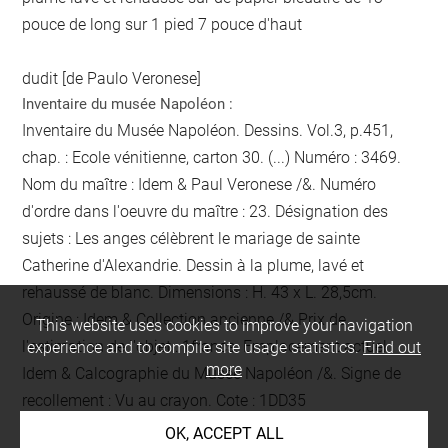
pouce de long sur 1 pied 7 pouce d'haut
dudit [de Paulo Veronese]
Inventaire du musée Napoléon :
Inventaire du Musée Napoléon. Dessins. Vol.3, p.451,
chap. : Ecole vénitienne, carton 30. (...) Numéro : 3469.
Nom du maître : Idem & Paul Veronese /&. Numéro
d'ordre dans l'oeuvre du maître : 23. Désignation des
sujets : Les anges célèbrent le mariage de sainte
Catherine d'Alexandrie. Dessin à la plume, lavé et
rehaussé de blanc. Dimensions : H. 43 x L. 28,5cm.
Origine : Idem & Collection ancienne /&.Prix de
This website uses cookies to improve your navigation
l'estimation de l'objet : 1francs. Emplacement actuel :
experience and to compile site usage statistics.
Find out
more
Idem & Calcographie du Musée Napoléon /&. Signe de
recollement :
Vu
au crayon
. Cote : 1DD35
OK, ACCEPT ALL
Collector / Previous owner / Commissioner / Archaeologist /