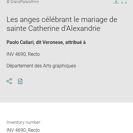
image
Image
© GrandPalaisRmn
in
caption:
Downlo
Enla
new
image
ima
window
Les anges célébrant le mariage de
in
new
sainte Catherine d'Alexandrie
win
Paolo Caliari, dit Veronese
, attribué à
INV 4690, Recto
Département des Arts graphiques
Download
Share
pdf
Inventory number
INV 4690, Recto