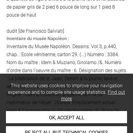
de papier gris de 2 pied 6 pouce de long sur 1 pied 8
pouce de haut
dudit [de Francisco Salviati]
Inventaire du musée Napoléon :
Inventaire du Musée Napoléon. Dessins. Vol.3, p.440,
chap. : Ecole vénitienne, carton 29. (...) Numéro : 3384.
Nom du maître : Idem & Muziano, Girolamo /&. Numéro
d'ordre dans l'oeuvre du maître : 6. Désignation des sujets
: La prédication de st. Jean. Dessin à la plume, lavé et
This website uses cookies to improve your navigation
rehaussé de blanc. Dimensions : H. 46,5 x L. 76cm.
experience and to compile site usage statistics.
Find out
Origine : Idem & Collection ancienne /&.Prix de
more
l'estimation de l'objet : 2francs. Emplacement actuel :
Idem & Calcographie du Musée Napoléon /&. Signe de
OK, ACCEPT ALL
recollement :
Vu
au crayon
. Cote : 1DD35
Collector / Previous owner / Commissioner / Archaeologist /
REJECT ALL BUT TECHNICAL COOKIES