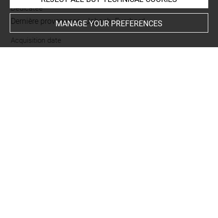
Dedicatee
Dernière provenance : Jabach, Everhard
MANAGE YOUR PREFERENCES
Acquisition date
1671
LOCATION OF OBJECT
Current location
Réserve des très grand format
This artwork is on view by appointment in the reference
room for prints and drawings
INDEX