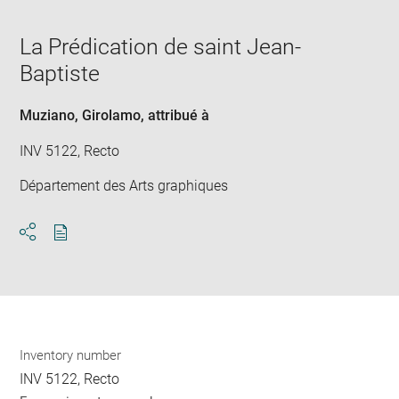
in
caption:
Downlo
Enla
new
image
ima
window
La Prédication de saint Jean-
in
new
Baptiste
win
Muziano, Girolamo
, attribué à
INV 5122, Recto
Département des Arts graphiques
Download
Share
pdf
Inventory number
INV 5122, Recto