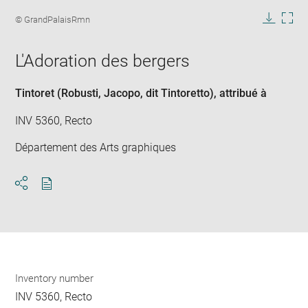
Enlarge
image
Image
© GrandPalaisRmn
in
caption:
Downlo
Enla
new
image
ima
window
L'Adoration des bergers
in
new
win
Tintoret (Robusti, Jacopo, dit Tintoretto)
, attribué à
INV 5360, Recto
Département des Arts graphiques
Download
Share
pdf
Inventory number
INV 5360, Recto