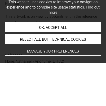
This website uses cookies to improve your navigation
Petit format
experience and to compile site usage statistics.
Find out
more
This artwork is on view by appointment in the reference
room for prints and drawings
OK, ACCEPT ALL
REJECT ALL BUT TECHNICAL COOKIES
INDEX
MANAGE YOUR PREFERENCES
Collections
Hone, Nathaniel
-
Anonyme (L. 172)
People
Joseph, saint
-
Jésus-Christ
-
Vierge Marie
Subjects
ICONOGRAPHIE RELIGIEUSE
-
Adoration des Bergers
Techniques