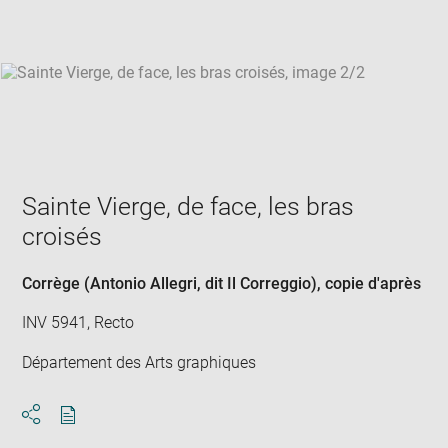
win
Sainte Vierge, de face, les bras
croisés
Corrège (Antonio Allegri, dit Il Correggio)
, copie d'après
INV 5941, Recto
Département des Arts graphiques
Download
Share