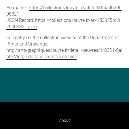
Permalink:
https://collections.louvre.fr/ark:/53355/cl0200
08321
JSON Record:
https://collections.louvre.fr/ark:/53355/cl0
20008321.json
Full entry on the collection website of the Department of
Prints and Drawings:
http://arts-graphiques.louvre.fr/detail/oeuvres/1/8321-Sai
nte-Vierge-de-face-les-bras-croises
About