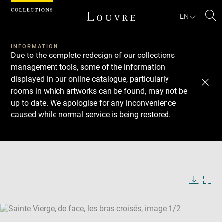
Cookies management panel
EN
Se
INFORMATION
Due to the complete redesign of our collections
management tools, some of the information
displayed in our online catalogue, particularly
rooms in which artworks can be found, may not be
up to date. We apologise for any inconvenience
caused while normal service is being restored.
Download
Next
Previous
Enlarge
image
Enlarge
in
image
new
in
Image
Downlo
Enla
caption:
window
new
image
ima
window
SKIP IMAGE CAROUSEL
in
new