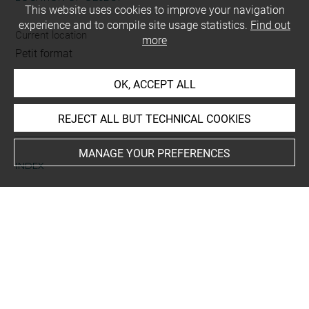
This website uses cookies to improve your navigation
experience and to compile site usage statistics.
Find out
Current location
more
Petit format
OK, ACCEPT ALL
This artwork is on view by appointment in the reference
room for prints and drawings
REJECT ALL BUT TECHNICAL COOKIES
MANAGE YOUR PREFERENCES
INDEX
Places
Rome, Palazzo Milesi
-
Rome, Palazzo Milesi, oeuvre en
rapport
People
Apollon
-
Diane
-
Latone
-
Niobé+