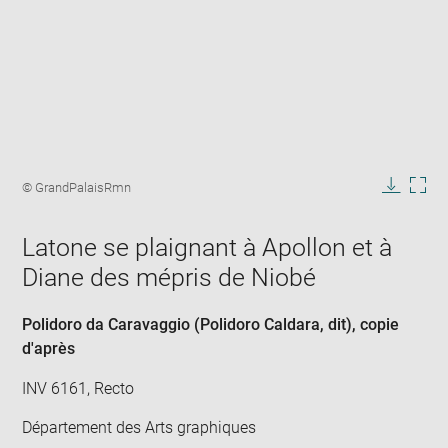
Enlarge
image
Image
© GrandPalaisRmn
in
caption:
Downlo
Enla
new
image
ima
window
Latone se plaignant à Apollon et à
in
new
Diane des mépris de Niobé
win
Polidoro da Caravaggio (Polidoro Caldara, dit)
, copie
d'après
INV 6161, Recto
Département des Arts graphiques