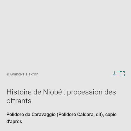
Enlarge
image
Image
© GrandPalaisRmn
in
caption:
Downlo
Enla
new
image
ima
window
Histoire de Niobé : procession des
in
new
offrants
win
Polidoro da Caravaggio (Polidoro Caldara, dit)
, copie
d'après