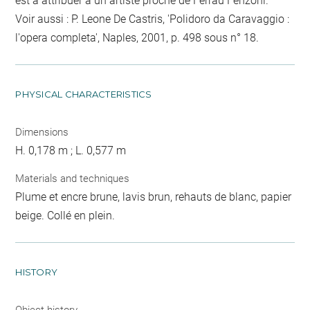
est à attribuer à un artiste proche de Ferraù Fenzoni.
Voir aussi : P. Leone De Castris, 'Polidoro da Caravaggio :
l'opera completa', Naples, 2001, p. 498 sous n° 18.
PHYSICAL CHARACTERISTICS
Dimensions
H. 0,178 m ; L. 0,577 m
Materials and techniques
Plume et encre brune, lavis brun, rehauts de blanc, papier
beige. Collé en plein.
HISTORY
Object history