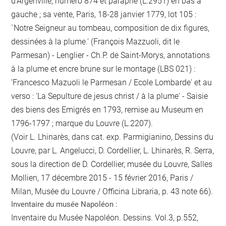
d'Argenville, numéro 874 et paraphe (L.2951) en bas à
gauche ; sa vente, Paris, 18-28 janvier 1779, lot 105 :
`Notre Seigneur au tombeau, composition de dix figures,
dessinées à la plume.' (François Mazzuoli, dit le
Parmesan) - Lenglier - Ch.P. de Saint-Morys, annotations
à la plume et encre brune sur le montage (LBS 021) :
'Francesco Mazuoli le Parmesan / Ecole Lombarde' et au
verso : 'La Sepulture de jesus christ / à la plume' - Saisie
des biens des Emigrés en 1793, remise au Museum en
1796-1797 ; marque du Louvre (L.2207).
(Voir L. Lhinarès, dans cat. exp. Parmigianino, Dessins du
Louvre, par L. Angelucci, D. Cordellier, L. Lhinarès, R. Serra,
sous la direction de D. Cordellier, musée du Louvre, Salles
Mollien, 17 décembre 2015 - 15 février 2016, Paris /
Milan, Musée du Louvre / Officina Libraria, p. 43 note 66).
Inventaire du musée Napoléon :
Inventaire du Musée Napoléon. Dessins. Vol.3, p.552,