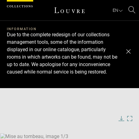
Cookies management panel
EN
Se
INFORMATION
Due to the complete redesign of our collections
management tools, some of the information
displayed in our online catalogue, particularly
rooms in which artworks can be found, may not be
up to date. We apologise for any inconvenience
caused while normal service is being restored.
Download
Next
Previous
Enlarge
image
Enlarge
in
image
Enlarge
new
in
image
window
new
in
Image
Downlo
Enla
caption:
window
new
image
ima
window
SKIP IMAGE CAROUSEL
in