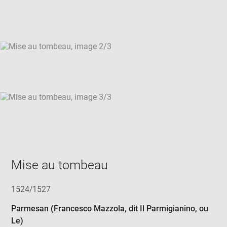
new
win
Mise au tombeau
1524/1527
Parmesan (Francesco Mazzola, dit Il Parmigianino, ou
Le)