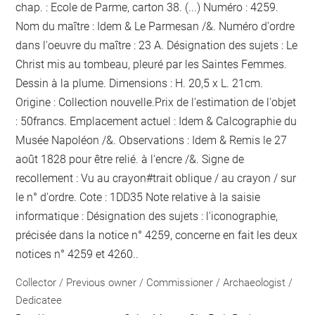
chap. : Ecole de Parme, carton 38. (...) Numéro : 4259.
Nom du maître : Idem & Le Parmesan /&. Numéro d'ordre
dans l'oeuvre du maître : 23 A. Désignation des sujets : Le
Christ mis au tombeau, pleuré par les Saintes Femmes.
Dessin à la plume. Dimensions : H. 20,5 x L. 21cm.
Origine : Collection nouvelle.Prix de l'estimation de l'objet
: 50francs. Emplacement actuel : Idem & Calcographie du
Musée Napoléon /&. Observations : Idem &
Remis le 27
août 1828 pour être relié.
à l'encre
/&. Signe de
recollement :
Vu
au crayon
#
trait oblique / au crayon / sur
le n° d'ordre
. Cote : 1DD35 Note relative à la saisie
informatique : Désignation des sujets : l'iconographie,
précisée dans la notice n° 4259, concerne en fait les deux
notices n° 4259 et 4260..
Collector / Previous owner / Commissioner / Archaeologist /
Dedicatee