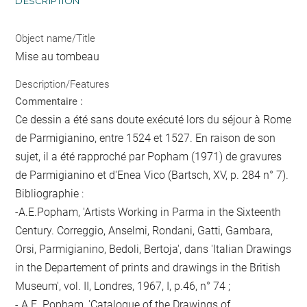
DESCRIPTION
Object name/Title
Mise au tombeau
Description/Features
Commentaire :
Ce dessin a été sans doute exécuté lors du séjour à Rome
de Parmigianino, entre 1524 et 1527. En raison de son
sujet, il a été rapproché par Popham (1971) de gravures
de Parmigianino et d'Enea Vico (Bartsch, XV, p. 284 n° 7).
Bibliographie :
-A.E.Popham, 'Artists Working in Parma in the Sixteenth
Century. Correggio, Anselmi, Rondani, Gatti, Gambara,
Orsi, Parmigianino, Bedoli, Bertoja', dans 'Italian Drawings
in the Departement of prints and drawings in the British
Museum', vol. II, Londres, 1967, I, p.46, n° 74 ;
- A.E. Popham, 'Catalogue of the Drawings of