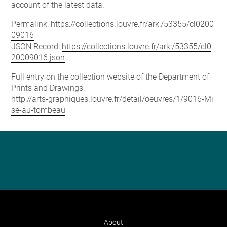
account of the latest data.
Permalink:
https://collections.louvre.fr/ark:/53355/cl0200
09016
JSON Record:
https://collections.louvre.fr/ark:/53355/cl0
20009016.json
Full entry on the collection website of the Department of
Prints and Drawings:
http://arts-graphiques.louvre.fr/detail/oeuvres/1/9016-Mi
se-au-tombeau
About