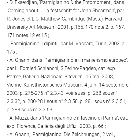
- D. Ekserdjian, 'Parmigianino & the Entombment', dans
'Coming about ... : a festschrift for John Shearman', par L.
R. Jones et L.C. Matthew, Cambridge (Mass.), Harvard
University Art Museum, 2001, p.165, 170 note 2, p. 167,
171 notes 12 et 15 ;
- 'Parmigianino: i dipinti', par M. Vaccaro, Turin, 2002, p.
175 ;
- A. Gnann, dans 'Parmigianino e il manierismo europeo',
par L. Fornieri Schianchi, S.Ferino-Pagden, cat. exp.
Parme, Galleria Nazionale, 8 février - 15 mai 2003,
Vienne, Kunsthistorisches Museum, 4 juin- 14 septembre
2003, p. 275-276 n° 2.3.43, voir aussi p. 268 sousn°
2.3.32, p. 280-281 sous n° 2.3.50, p. 281 sous n° 2.3.51,
p. 288 sous n° 2.3.63 ;
- A. Muzzi, dans 'Parmigianino e il fascino di Parma', cat.
exp. Florence, Galleria degli Uffizi, 2003, p. 66 ;
- A. Gnann, 'Parmigianino: Die Zeichnungen', 2 vol.,