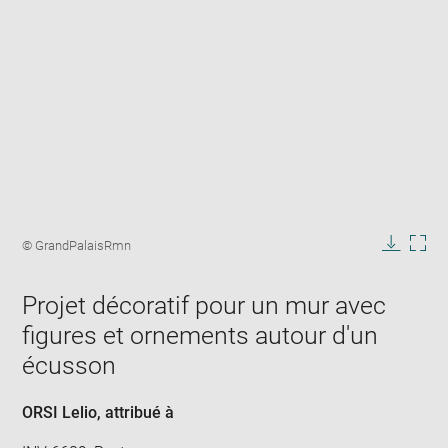
Enlarge
image
Image
© GrandPalaisRmn
in
caption:
Downlo
Enla
new
image
ima
window
Projet décoratif pour un mur avec
in
new
figures et ornements autour d'un
win
écusson
ORSI Lelio
, attribué à