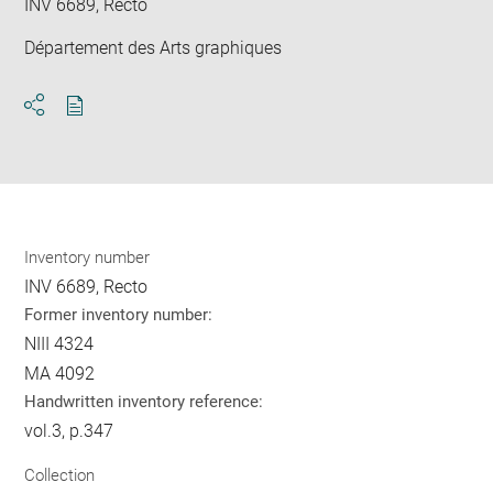
INV 6689, Recto
Département des Arts graphiques
Download
Share
pdf
Inventory number
INV 6689, Recto
Former inventory number:
NIII 4324
MA 4092
Handwritten inventory reference:
vol.3, p.347
Collection