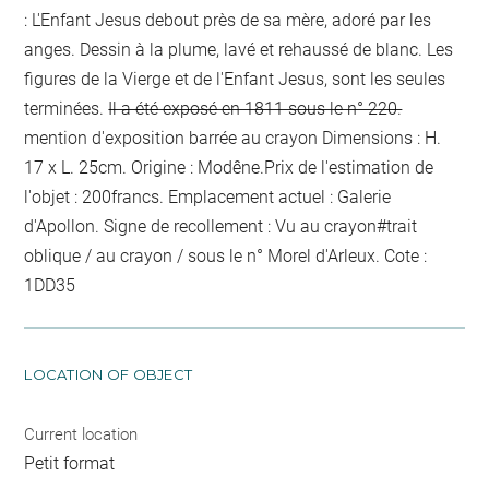
: L'Enfant Jesus debout près de sa mère, adoré par les
anges. Dessin à la plume, lavé et rehaussé de blanc. Les
figures de la Vierge et de l'Enfant Jesus, sont les seules
terminées.
Il a été exposé en 1811 sous le n° 220.
mention d'exposition barrée au crayon
Dimensions : H.
17 x L. 25cm. Origine : Modêne.Prix de l'estimation de
l'objet : 200francs. Emplacement actuel : Galerie
d'Apollon. Signe de recollement :
Vu
au crayon
#
trait
oblique / au crayon / sous le n° Morel d'Arleux
. Cote :
1DD35
LOCATION OF OBJECT
Current location
Petit format