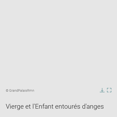
Enlarge
image
Image
© GrandPalaisRmn
in
caption:
Downlo
Enla
new
image
ima
window
Vierge et l'Enfant entourés d'anges
in
new
win