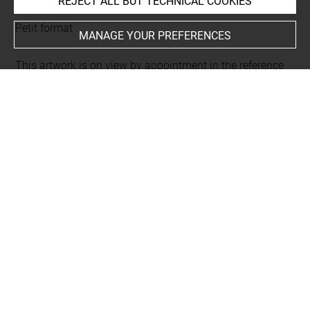
REJECT ALL BUT TECHNICAL COOKIES
Current location
Petit format
MANAGE YOUR PREFERENCES
This artwork is on view by appointment in the reference
room for prints and drawings
INDEX
Collections
Calvière, marquis de
Places
Paris, collection particulière, oeuvre en rapport
People
Bellange, Jacques, gravure en rapport