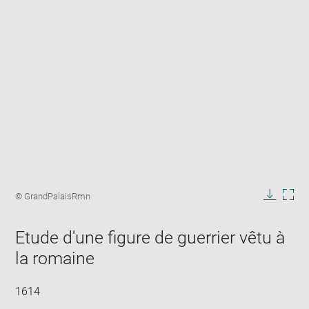
Enlarge
image
Image
© GrandPalaisRmn
in
caption:
Downlo
Enla
new
image
ima
window
Etude d'une figure de guerrier vêtu à
in
new
la romaine
win
1614