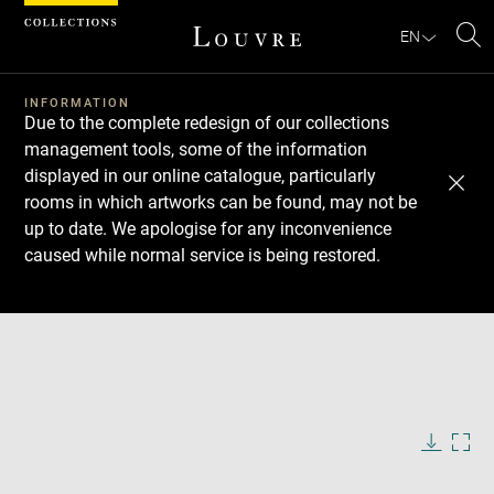
Cookies management panel
EN
Se
INFORMATION
Due to the complete redesign of our collections
management tools, some of the information
displayed in our online catalogue, particularly
rooms in which artworks can be found, may not be
up to date. We apologise for any inconvenience
caused while normal service is being restored.
Download
Next
Previous
Enlarge
image
in
Enlarge
new
image
window
in
Image
Downlo
Enla
caption:
new
image
ima
window