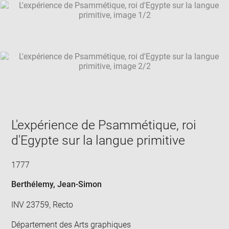
SKIP IMAGE CAROUSEL
in
new
win
L'expérience de Psammétique, roi
d'Egypte sur la langue primitive
1777
Berthélemy, Jean-Simon
INV 23759, Recto
Département des Arts graphiques