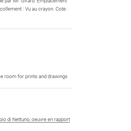
nné par Mr. Girard. Emplacement
ecollement :
Vu
au crayon
. Cote :
ce room for prints and drawings
o di Nettuno, oeuvre en rapport