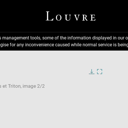
ns management tools, some of the information displayed in our o
gise for any inconvenience caused while normal service is being
Download
Enlarge
image
image
in
new
window