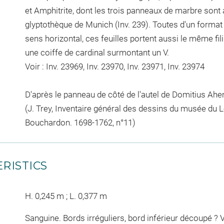
et Amphitrite, dont les trois panneaux de marbre sont 
glyptothèque de Munich (Inv. 239). Toutes d'un format
sens horizontal, ces feuilles portent aussi le même fi
une coiffe de cardinal surmontant un V.
Voir : Inv. 23969, Inv. 23970, Inv. 23971, Inv. 23974
D'après le panneau de côté de l'autel de Domitius Ah
(J. Trey, Inventaire général des dessins du musée du 
Bouchardon. 1698-1762, n°11)
RISTICS
H. 0,245 m ; L. 0,377 m
Sanguine. Bords irréguliers, bord inférieur découpé ? 