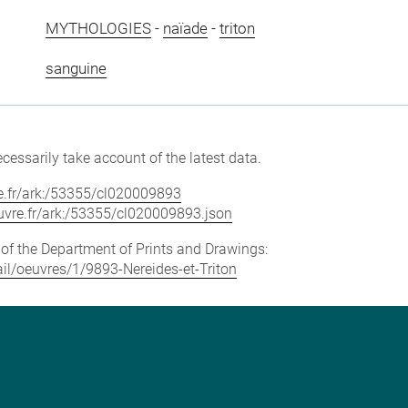
MYTHOLOGIES
-
naïade
-
triton
sanguine
cessarily take account of the latest data.
vre.fr/ark:/53355/cl020009893
louvre.fr/ark:/53355/cl020009893.json
e of the Department of Prints and Drawings:
tail/oeuvres/1/9893-Nereides-et-Triton