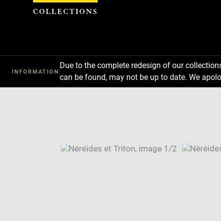
Cookies management panel
Due to the complete redesign of our collectio
INFORMATION
can be found, may not be up to date. We apolo
Download
Next
Previous
Enlarge
image
Enlarge
in
image
Image
new
in
caption:
window
new
SKIP IMAGE CAROUSEL
window