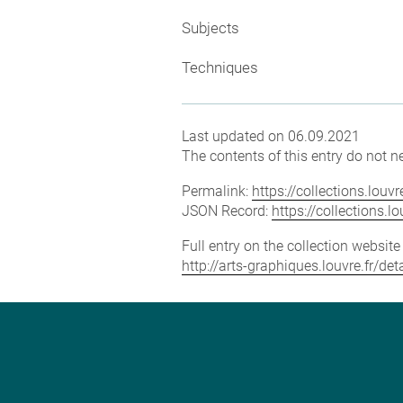
Subjects
Techniques
Last updated on 06.09.2021
The contents of this entry do not ne
Permalink:
https://collections.lou
JSON Record:
https://collections.
Full entry on the collection websit
http://arts-graphiques.louvre.fr/de