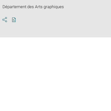
Département des Arts graphiques
Download
Share
pdf