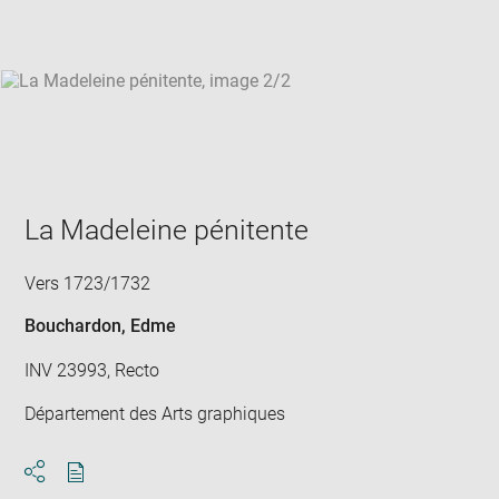
win
La Madeleine pénitente
Vers 1723/1732
Bouchardon, Edme
INV 23993, Recto
Département des Arts graphiques
Download
Share