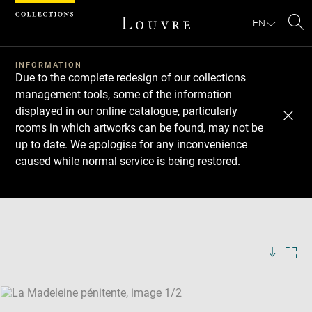
Cookies management panel
EN
Se
INFORMATION
Due to the complete redesign of our collections
management tools, some of the information
displayed in our online catalogue, particularly
rooms in which artworks can be found, may not be
up to date. We apologise for any inconvenience
caused while normal service is being restored.
Download
Next
Previous
Enlarge
image
Enlarge
in
image
new
in
Image
Downlo
Enla
caption:
window
new
image
ima
window
SKIP IMAGE CAROUSEL
in
new