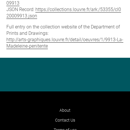
09913
JSON Record:
https://collections.louvre.fr/ark:/53355/cl0
20009913.json
Full entry on the collection website of the Department of
Prints and Drawings:
http://arts-graphiques.louvre.fr/detail/oeuvres/1/9913-La-
Madeleine-penitente
About
Contact Us
Terms of use