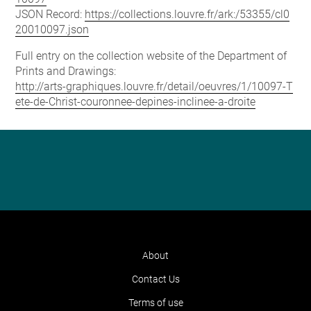
JSON Record:
https://collections.louvre.fr/ark:/53355/cl0
20010097.json
Full entry on the collection website of the Department of
Prints and Drawings:
http://arts-graphiques.louvre.fr/detail/oeuvres/1/10097-T
ete-de-Christ-couronnee-depines-inclinee-a-droite
About
Contact Us
Terms of use