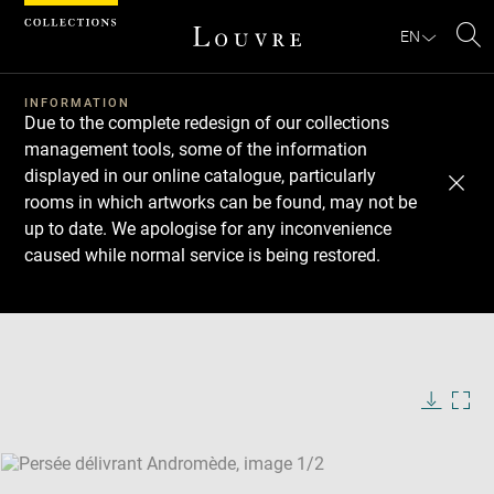
Cookies management panel
EN
Se
INFORMATION
Due to the complete redesign of our collections
management tools, some of the information
displayed in our online catalogue, particularly
rooms in which artworks can be found, may not be
up to date. We apologise for any inconvenience
caused while normal service is being restored.
Download
Next
Previous
Enlarge
image
Enlarge
in
image
new
in
Image
Downlo
Enla
caption:
window
new
image
ima
window
SKIP IMAGE CAROUSEL
in
new