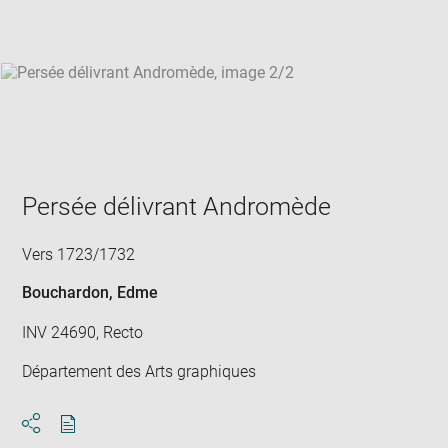
win
Persée délivrant Andromède
Vers 1723/1732
Bouchardon, Edme
INV 24690, Recto
Département des Arts graphiques
Download
Share