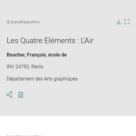
Enlarge
image
Image
© GrandPalaisRmn
in
caption:
Downlo
Enla
new
image
ima
window
Les Quatre Eléments : L'Air
in
new
win
Boucher, François
, école de
INV 24792, Recto
Département des Arts graphiques
Download
Share
pdf