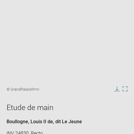
Enlarge
image
Image
© GrandPalaisRmn
in
caption:
Downlo
Enla
new
image
ima
window
Etude de main
in
new
win
Boullogne, Louis II de, dit Le Jeune
INV 24830, Recto