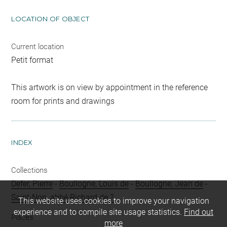
LOCATION OF OBJECT
Current location
Petit format
This artwork is on view by appointment in the reference
room for prints and drawings
INDEX
Collections
Defer, Pierre
-
Boullogne, Louis de
-
Boullogne, Jean de
-
Saint-Non, abbé Richard de ?
This website uses cookies to improve your navigation
experience and to compile site usage statistics.
Find out
Places
more