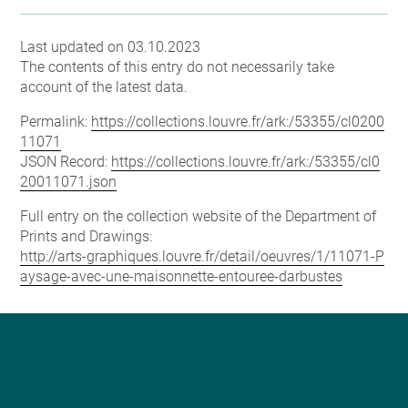
Last updated on 03.10.2023
The contents of this entry do not necessarily take
account of the latest data.
Permalink:
https://collections.louvre.fr/ark:/53355/cl0200
11071
JSON Record:
https://collections.louvre.fr/ark:/53355/cl0
20011071.json
Full entry on the collection website of the Department of
Prints and Drawings:
http://arts-graphiques.louvre.fr/detail/oeuvres/1/11071-P
aysage-avec-une-maisonnette-entouree-darbustes