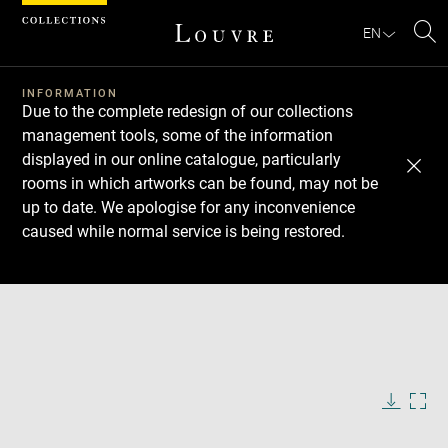
Cookies management panel
EN
Se
INFORMATION
Due to the complete redesign of our collections
management tools, some of the information
displayed in our online catalogue, particularly
rooms in which artworks can be found, may not be
up to date. We apologise for any inconvenience
caused while normal service is being restored.
Download
Next
Previous
Enlarge
image
in
Enlarge
new
image
window
in
Image
Downlo
Enla
caption:
new
image
ima
window