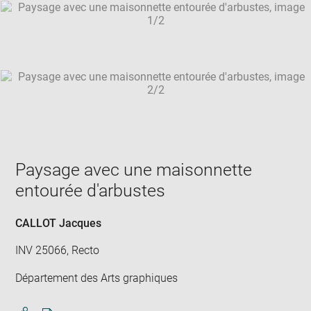
SKIP IMAGE CAROUSEL
in
new
win
Paysage avec une maisonnette
entourée d'arbustes
CALLOT Jacques
INV 25066, Recto
Département des Arts graphiques