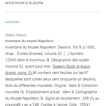
encre brune à la plume
HISTORY
Object history
Inventaire du musée Napoléon :
Inventaire du Musée Napoléon. Dessins. Vol.9, p.1600,
chap. : Ecoles diverses, volume 32. (...) Numéro :
12543.Idem & Inconnus /&. Désignation des sujets :
Volume 32, ayant pour titre :
Disegni Studij di Autori
diversi, tomo 10.
#Il contient cent feuilles sur les R°
desquelles sont collés deux cent cinquante un dessins,
faits de différentes manières. Origine : Idem & Collection
nouvelle /&. Emplacement actuel : Idem & Calcographie
du Musée Napoléon /&. Signe de recollement :
248 Vu
au
crayon
#
Il y en a 248. Cordier
à l'encre
. Cote : 1DD41