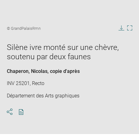
Enlarge
image
Image
© GrandPalaisRmn
in
caption:
Downlo
Enla
new
image
ima
window
Silène ivre monté sur une chèvre,
in
new
soutenu par deux faunes
win
Chaperon, Nicolas
, copie d'après
INV 25201, Recto
Département des Arts graphiques
Download
Share
pdf