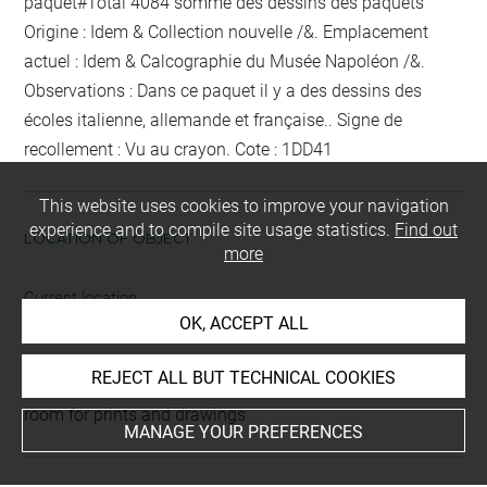
paquet
#Total 4084
somme des dessins des paquets
Origine : Idem & Collection nouvelle /&. Emplacement
actuel : Idem & Calcographie du Musée Napoléon /&.
Observations : Dans ce paquet il y a des dessins des
écoles italienne, allemande et française.. Signe de
recollement :
Vu
au crayon
. Cote : 1DD41
This website uses cookies to improve your navigation
experience and to compile site usage statistics.
Find out
LOCATION OF OBJECT
more
Current location
OK, ACCEPT ALL
Petit format
REJECT ALL BUT TECHNICAL COOKIES
This artwork is on view by appointment in the reference
room for prints and drawings
MANAGE YOUR PREFERENCES