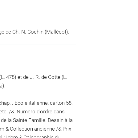
ge de Ch.-N. Cochin (Mallécot).
. 478) et de J.-R. de Cotte (L.
a).
ap. : Ecole italienne, carton 58.
 etc. /&. Numéro d'ordre dans
 de la Sainte Famille. Dessin à la
em & Collection ancienne /&.Prix
el : Idem & Calcographie du