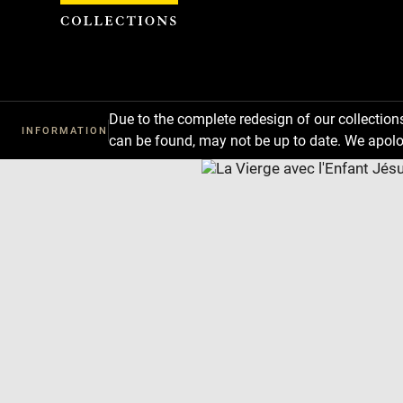
Cookies management panel
Due to the complete redesign of our collectio
INFORMATION
can be found, may not be up to date. We apolo
Download
Next
Previous