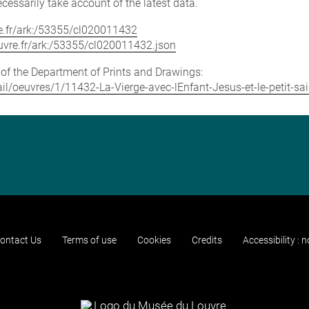
cessarily take account of the latest data.
vre.fr/ark:/53355/cl020011432
louvre.fr/ark:/53355/cl020011432.json
e of the Department of Prints and Drawings:
tail/oeuvres/1/11432-La-Vierge-avec-lEnfant-Jesus-et-le-petit-sa
ontact Us
Terms of use
Cookies
Credits
Accessibility : 