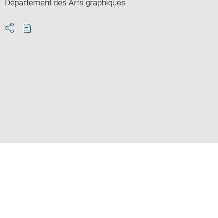
Département des Arts graphiques
Download
Share
pdf