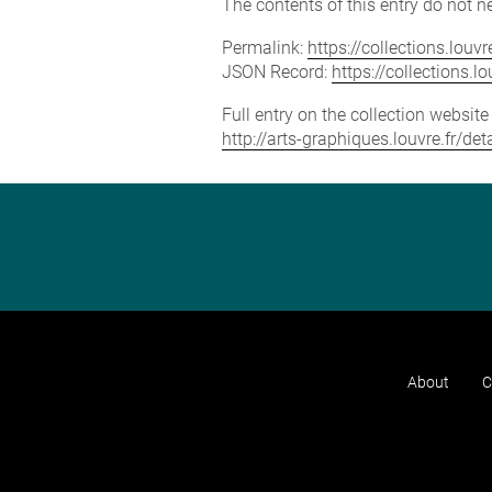
The contents of this entry do not ne
Permalink:
https://collections.lou
JSON Record:
https://collections.
Full entry on the collection websit
http://arts-graphiques.louvre.fr/de
About
C