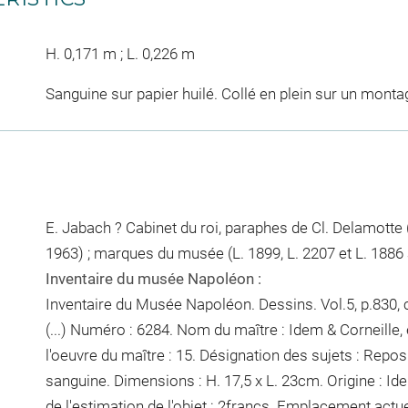
H. 0,171 m ; L. 0,226 m
Sanguine sur papier huilé. Collé en plein sur un monta
E. Jabach ? Cabinet du roi, paraphes de Cl. Delamotte (L
1963) ; marques du musée (L. 1899, L. 2207 et L. 1886 
Inventaire du musée Napoléon :
Inventaire du Musée Napoléon. Dessins. Vol.5, p.830, ch
(...) Numéro : 6284. Nom du maître : Idem & Corneille,
l'oeuvre du maître : 15. Désignation des sujets : Repos
sanguine. Dimensions : H. 17,5 x L. 23cm. Origine : Id
de l'estimation de l'objet : 2francs. Emplacement actu