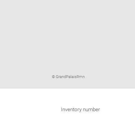
Image
© GrandPalaisRmn
caption:
Inventory number