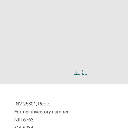
Enlarge
image
Download
Enlarge
in
image
image
new
in
window
new
window
INV 25301, Recto
Former inventory number:
NIII 6763
MA 6284