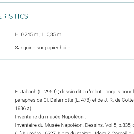
RISTICS
H. 0,245 m ; L. 0,35 m
Sanguine sur papier huilé.
E. Jabach (L. 2959) ; dessin dit du 'rebut' ; acquis pour 
paraphes de Cl. Delamotte (L. 478) et de J.-R. de Cott
1886 a)
Inventaire du musée Napoléon :
Inventaire du Musée Napoléon. Dessins. Vol.5, p.835, ch
(...) Numéro : 6327. Nom du maître : Idem & Corneille,