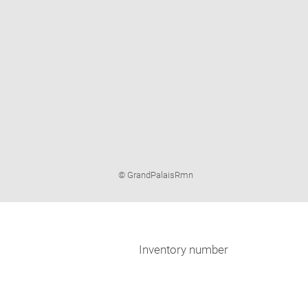
Image
© GrandPalaisRmn
caption:
Inventory number