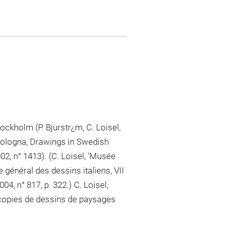
kholm (P. Bjurstr¿m, C. Loisel,
, Bologna, Drawings in Swedish
2, n° 1413). (C. Loisel, 'Musée
 général des dessins italiens, VII
04, n° 817, p. 322.) C. Loisel,
 copies de dessins de paysages