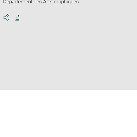
Département des Arts graphiques
Download
Share
pdf