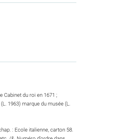
le Cabinet du roi en 1671 ;
e (L. 1963) marque du musée (L.
ap. : Ecole italienne, carton 58.
 etc. /&. Numéro d'ordre dans