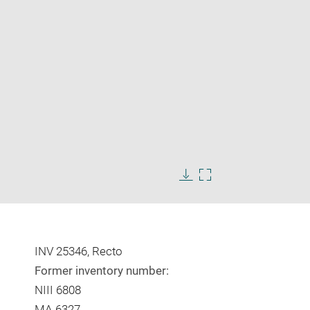
Enlarge
image
Download
Enlarge
in
image
image
new
in
window
new
window
INV 25346, Recto
Former inventory number:
NIII 6808
MA 6327