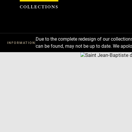
Cookies management panel
Due to the complete redesign of our collectio
INFORMATION
can be found, may not be up to date. We apolo
Download
Next
Previous