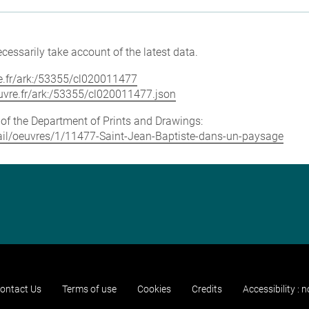
cessarily take account of the latest data.
vre.fr/ark:/53355/cl020011477
louvre.fr/ark:/53355/cl020011477.json
e of the Department of Prints and Drawings:
etail/oeuvres/1/11477-Saint-Jean-Baptiste-dans-un-paysage
ontact Us
Terms of use
Cookies
Credits
Accessibility : 