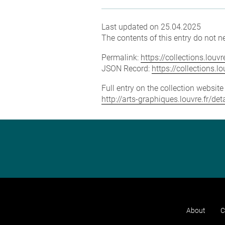
Last updated on 25.04.2025
The contents of this entry do not ne
Permalink:
https://collections.lou
JSON Record:
https://collections.
Full entry on the collection websit
http://arts-graphiques.louvre.fr/d
About
C