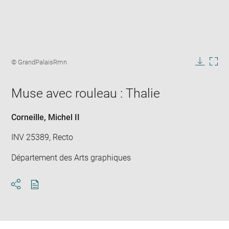
Enlarge
image
Image
© GrandPalaisRmn
in
caption:
Downlo
Enla
new
image
ima
window
Muse avec rouleau : Thalie
in
new
win
Corneille, Michel II
INV 25389, Recto
Département des Arts graphiques
Download
Share
pdf