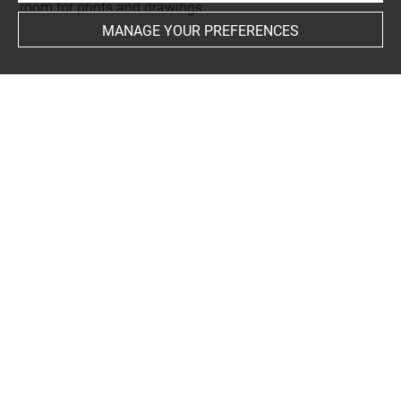
room for prints and drawings
MANAGE YOUR PREFERENCES
INDEX
Places
Vienne, Kunsthistorisches Museum, oeuvre en rapport
People
Thalie
-
Raimondi, Marcantonio+
Subjects
muse
-
Sarcophage des Muses
Techniques
sanguine
Last updated on 25.04.2025