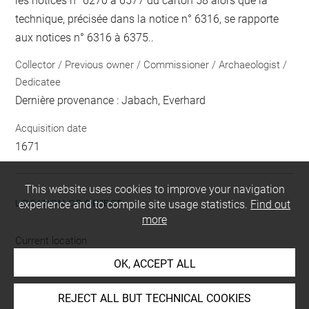
les notices n° 6270 à 6577 du carton 58 alors que la
technique, précisée dans la notice n° 6316, se rapporte
aux notices n° 6316 à 6375..
Collector / Previous owner / Commissioner / Archaeologist /
Dedicatee
Dernière provenance : Jabach, Everhard
Acquisition date
1671
This website uses cookies to improve your navigation
LOCATION OF OBJECT
experience and to compile site usage statistics.
Find out
more
Current location
Petit format
OK, ACCEPT ALL
This artwork is on view by appointment in the reference
REJECT ALL BUT TECHNICAL COOKIES