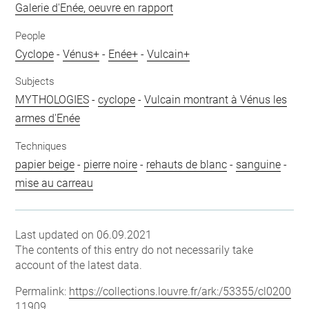
Galerie d'Enée, oeuvre en rapport
People
Cyclope
-
Vénus+
-
Enée+
-
Vulcain+
Subjects
MYTHOLOGIES
-
cyclope
-
Vulcain montrant à Vénus les
armes d'Enée
Techniques
papier beige
-
pierre noire
-
rehauts de blanc
-
sanguine
-
mise au carreau
Last updated on 06.09.2021
The contents of this entry do not necessarily take
account of the latest data.
Permalink:
https://collections.louvre.fr/ark:/53355/cl0200
11909