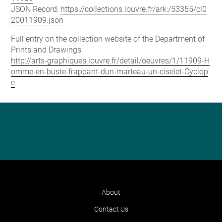
JSON Record:
https://collections.louvre.fr/ark:/53355/cl0
20011909.json
Full entry on the collection website of the Department of
Prints and Drawings:
http://arts-graphiques.louvre.fr/detail/oeuvres/1/11909-H
omme-en-buste-frappant-dun-marteau-un-ciselet-Cyclop
e
About
Contact Us