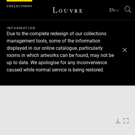
Cookies management panel
EN
Se
INFORMATION
Due to the complete redesign of our collections
management tools, some of the information
displayed in our online catalogue, particularly
rooms in which artworks can be found, may not be
up to date. We apologise for any inconvenience
caused while normal service is being restored.
Download
Next
Previous
Enlarge
image
in
Enlarge
new
image
window
in
Image
Downlo
Enla
caption:
new
image
ima
window