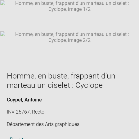
SKIP IMAGE CAROUSEL
in
new
win
Homme, en buste, frappant d'un
marteau un ciselet : Cyclope
Coypel, Antoine
INV 25767, Recto
Département des Arts graphiques