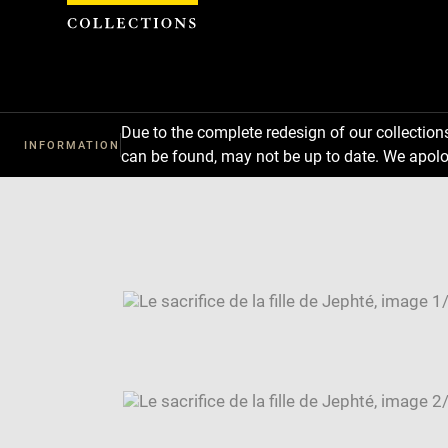
Cookies management panel
Due to the complete redesign of our collectio
INFORMATION
can be found, may not be up to date. We apolo
Download
Next
Previous
Enlarge
image
Enlarge
in
image
Image
new
in
caption:
window
new
SKIP IMAGE CAROUSEL
window