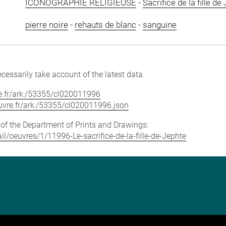
ICONOGRAPHIE RELIGIEUSE
-
Sacrifice de la fille de
pierre noire
-
rehauts de blanc
-
sanguine
cessarily take account of the latest data.
vre.fr/ark:/53355/cl020011996
louvre.fr/ark:/53355/cl020011996.json
e of the Department of Prints and Drawings:
ail/oeuvres/1/11996-Le-sacrifice-de-la-fille-de-Jephte