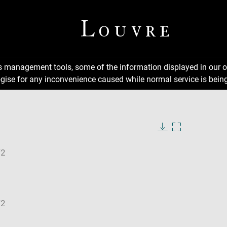
ns management tools, some of the information displayed in our o
gise for any inconvenience caused while normal service is being
Download
Enlarge
image
image
in
new
window