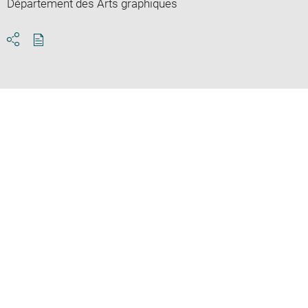
Département des Arts graphiques
Download
Share
pdf