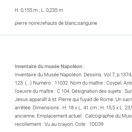
H. 0,155 m ; L. 0,235 m
pierre noire;rehauts de blanc;sanguine
Inventaire du musée Napoléon :
Inventaire du Musée Napoléon. Dessins. Vol.7, p.1374, 
123. (...) Numéro : 11032. Nom du maître : Coypel, An
l'oeuvre du maître : C 104. Désignation des sujets : S
Jesus apparaît à st. Pierre qui fuyait de Rome. Un sa
arrêtée. Dimensions : H. 18 x L. 41 cm ; H. 15,5 x L. 23,
ancienne. Emplacement actuel : Calcographie du Mus
recollement :
Vu
au crayon
. Cote : 1DD39