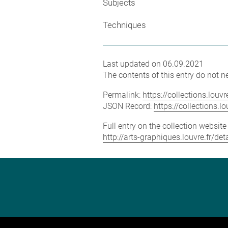
Subjects
Techniques
Last updated on 06.09.2021
The contents of this entry do not ne
Permalink:
https://collections.lou
JSON Record:
https://collections.
Full entry on the collection websit
http://arts-graphiques.louvre.fr/det